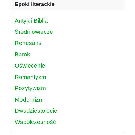
Epoki literackie
Antyk i Biblia
Średniowiecze
Renesans
Barok
Oświecenie
Romantyzm
Pozytywizm
Modernizm
Dwudziestolecie
Współczesność