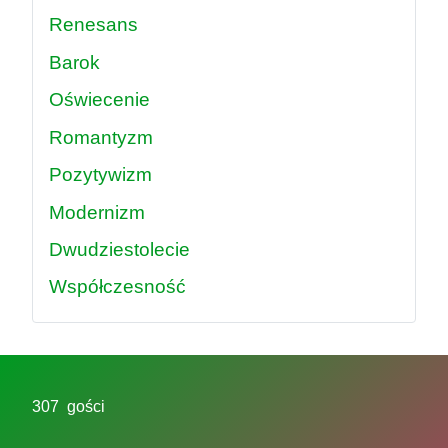
Renesans
Barok
Oświecenie
Romantyzm
Pozytywizm
Modernizm
Dwudziestolecie
Współczesność
307 gości