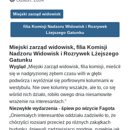
Odsłon: 2004
Miejski zarząd widowisk
filia Komisji Nadzoru Widowisk i Rozrywek
Lżejszego Gatunku
Miejski zarząd widowisk, filia Komisji
Nadzoru Widowisk i Rozrywek Lżejszego
Gatunku
Wygląd
„Miejski zarząd widowisk, filia komisji, mieścił
się w nadgryzionej zębem czasu willi w głębi
podwórza i wyróżniał się porfirowymi kolumnami w
westybulu. Nie owe kolumny wszakże, ale to, co się
wśród nich działo, robiło owego dnia niesamowite
wrażenie na interesantach.”
Niezwykłe wydarzenia - śpiew po wizycie Fagota
„Oniemiałych interesantów oddziału zadziwiło to, że
chórzyści rozsiani przecież po różnych zakątkach
budynku, śpiewali zadziwiająco zgodnie, zupełnie jak