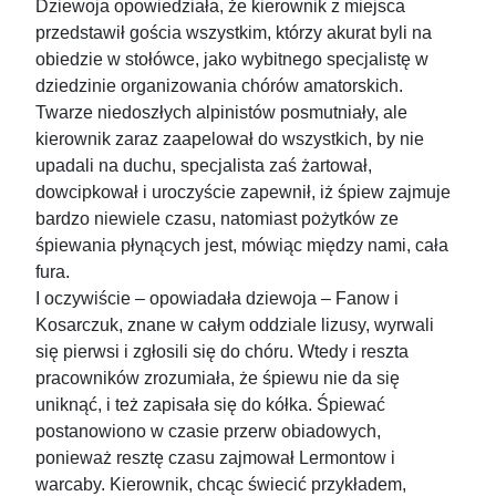
Dziewoja opowiedziała, że kierownik z miejsca
przedstawił gościa wszystkim, którzy akurat byli na
obiedzie w stołówce, jako wybitnego specjalistę w
dziedzinie organizowania chórów amatorskich.
Twarze niedoszłych alpinistów posmutniały, ale
kierownik zaraz zaapelował do wszystkich, by nie
upadali na duchu, specjalista zaś żartował,
dowcipkował i uroczyście zapewnił, iż śpiew zajmuje
bardzo niewiele czasu, natomiast pożytków ze
śpiewania płynących jest, mówiąc między nami, cała
fura.
I oczywiście – opowiadała dziewoja – Fanow i
Kosarczuk, znane w całym oddziale lizusy, wyrwali
się pierwsi i zgłosili się do chóru. Wtedy i reszta
pracowników zrozumiała, że śpiewu nie da się
uniknąć, i też zapisała się do kółka. Śpiewać
postanowiono w czasie przerw obiadowych,
ponieważ resztę czasu zajmował Lermontow i
warcaby. Kierownik, chcąc świecić przykładem,