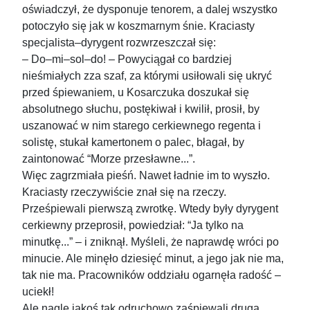
oświadczył, że dysponuje tenorem, a dalej wszystko
potoczyło się jak w koszmarnym śnie. Kraciasty
specjalista–dyrygent rozwrzeszczał się:
– Do–mi–sol–do! – Powyciągał co bardziej
nieśmiałych zza szaf, za którymi usiłowali się ukryć
przed śpiewaniem, u Kosarczuka doszukał się
absolutnego słuchu, postękiwał i kwilił, prosił, by
uszanować w nim starego cerkiewnego regenta i
solistę, stukał kamertonem o palec, błagał, by
zaintonować “Morze przesławne...”.
Więc zagrzmiała pieśń. Nawet ładnie im to wyszło.
Kraciasty rzeczywiście znał się na rzeczy.
Prześpiewali pierwszą zwrotkę. Wtedy były dyrygent
cerkiewny przeprosił, powiedział: “Ja tylko na
minutkę...” – i zniknął. Myśleli, że naprawdę wróci po
minucie. Ale minęło dziesięć minut, a jego jak nie ma,
tak nie ma. Pracowników oddziału ogarnęła radość –
uciekł!
Ale nagle jakoś tak odruchowo zaśpiewali drugą