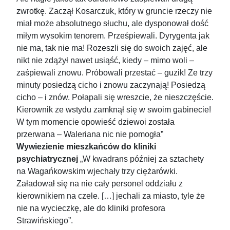
zwrotkę. Zaczął Kosarczuk, który w gruncie rzeczy nie
miał może absolutnego słuchu, ale dysponował dość
miłym wysokim tenorem. Prześpiewali. Dyrygenta jak
nie ma, tak nie ma! Rozeszli się do swoich zajęć, ale
nikt nie zdążył nawet usiąść, kiedy – mimo woli –
zaśpiewali znowu. Próbowali przestać – guzik! Ze trzy
minuty posiedzą cicho i znowu zaczynają! Posiedzą
cicho – i znów. Połapali się wreszcie, że nieszczęście.
Kierownik ze wstydu zamknął się w swoim gabinecie!
W tym momencie opowieść dziewoi została
przerwana – Waleriana nic nie pomogła”
Wywiezienie mieszkańców do kliniki
psychiatrycznej
„W kwadrans później za sztachety
na Wagańkowskim wjechały trzy ciężarówki.
Załadował się na nie cały personel oddziału z
kierownikiem na czele. […] jechali za miasto, tyle że
nie na wycieczkę, ale do kliniki profesora
Strawińskiego”.