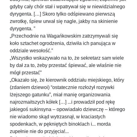
gdyby cały chór stał i wpatrywał się w niewidzialnego
dyrygenta. […] Skoro tylko odśpiewano pierwszą
zwrotkę, śpiew urwał się nagle, jakby na skinienie
dyrygenta. ”
„Przechodnie na Wagańkowskim zatrzymywali się
koło sztachet ogrodzenia, dziwiła ich panująca w
oddziale wesołość.”
„Wszystko wskazywało na to, że sekretarz sam wiele
by dał za to, żeby przestać śpiewać, ale właśnie nie
mógł przestać”
„Okazało się, że kierownik oddziału miejskiego, który
(zdaniem dziewoi) “ostatecznie rozłożył rozrywki
lżejszego gatunku”, miał manię organizowania
najrozmaitszych kółek […] ...i prowadził pod rękę
jakiegoś sukinsyna – opowiadało dziewczę – którego
nie wiadomo skąd wytrzasnął, w kraciastych
spodenkach, w pękniętych binoklach i... morda
zupełnie nie do przyjęcia!...