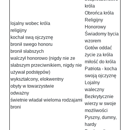
króla
Obrońca króla
Religijny
lojalny wobec króla
Honorowy
religijny
Świadomy bycia
kochał swą ojczyznę
wzorem
bronił swego honoru
Gotów oddać
bronił słabszych
życie za króla
walczył honorowo (nigdy nie ze
miłość do króla
słabszym przeciwnikiem, nigdy nie
Patriota - kocha
używał podstępów)
swoją ojczyznę
wykształcony, elokwentny
Lojalny
obyty w towarzystwie
waleczny
odważny
Bezkrytycznie
świetnie władał wieloma rodzajami
wierzy w swoje
broni
możliwości
Pyszny, dumny,
hardy