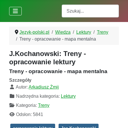
Szukaj
Język-polski.pl
Wiedza
Lektury
Treny
Treny - opracowanie - mapa mentalna
J.Kochanowski: Treny -
opracowanie lektury
Treny - opracowanie - mapa mentalna
Szczegóły
Autor:
Arkadiusz Żmij
Nadrzędna kategoria:
Lektury
Kategoria:
Treny
Odsłon: 5841