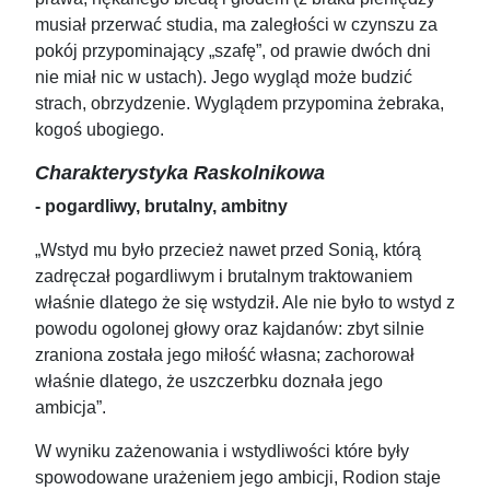
musiał przerwać studia, ma zaległości w czynszu za
pokój przypominający „szafę”, od prawie dwóch dni
nie miał nic w ustach). Jego wygląd może budzić
strach, obrzydzenie. Wyglądem przypomina żebraka,
kogoś ubogiego.
Charakterystyka Raskolnikowa
- pogardliwy, brutalny, ambitny
„Wstyd mu było przecież nawet przed Sonią, którą
zadręczał pogardliwym i brutalnym traktowaniem
właśnie dlatego że się wstydził. Ale nie było to wstyd z
powodu ogolonej głowy oraz kajdanów: zbyt silnie
zraniona została jego miłość własna; zachorował
właśnie dlatego, że uszczerbku doznała jego
ambicja”.
W wyniku zażenowania i wstydliwości które były
spowodowane urażeniem jego ambicji, Rodion staje