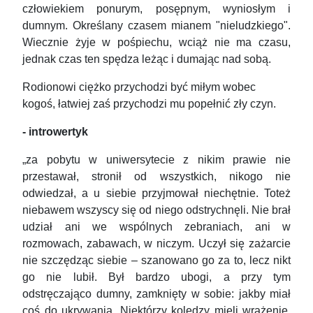
człowiekiem ponurym, posępnym, wyniosłym i
dumnym. Określany czasem mianem "nieludzkiego".
Wiecznie żyje w pośpiechu, wciąż nie ma czasu,
jednak czas ten spędza leżąc i dumając nad sobą.
Rodionowi ciężko przychodzi być miłym wobec
kogoś, łatwiej zaś przychodzi mu popełnić zły czyn.
- introwertyk
„za pobytu w uniwersytecie z nikim prawie nie
przestawał, stronił od wszystkich, nikogo nie
odwiedzał, a u siebie przyjmował niechętnie. Toteż
niebawem wszyscy się od niego odstrychnęli. Nie brał
udział ani we wspólnych zebraniach, ani w
rozmowach, zabawach, w niczym. Uczył się zażarcie
nie szczędząc siebie – szanowano go za to, lecz nikt
go nie lubił. Był bardzo ubogi, a przy tym
odstręczająco dumny, zamknięty w sobie: jakby miał
coś do ukrywania. Niektórzy koledzy mieli wrażenie,