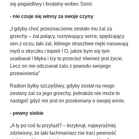
się pogardliwy i brutalny wobec Sonii.
- nie czuje się winny za swoje czyny
„I gdyby choć przeznaczenie zesłało mu żal za
grzechy – żal palący, rozrywający serce, spędzający
sen z oczu, taki żal, którego straszliwe męki nasuwają
myśl o stryczku i topieli ! O, jakże bym się tym
uradował ! Męka i łzy to przecież również jest życie.
Lecz on nie odczuwał żalu z powodu swojego
przewinienia”
Radion byłby szczęśliwy, gdyby został na niego
zesłany żal za jego grzechy, jednakże nie może to
nastąpić gdyż nie jest on przekonany o swojej winie.
- pewny siebie
„A ty po coś tu przylazł? – krzyknął, najwyraźniej
zdziwiony, że taki łachmaniarz nie traci pewność