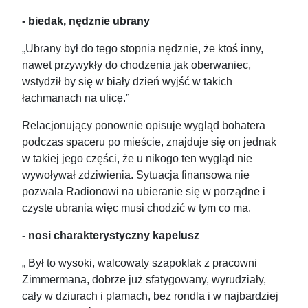
- biedak, nędznie ubrany
„Ubrany był do tego stopnia nędznie, że ktoś inny,
nawet przywykły do chodzenia jak oberwaniec,
wstydził by się w biały dzień wyjść w takich
łachmanach na ulicę.”
Relacjonujący ponownie opisuje wygląd bohatera
podczas spaceru po mieście, znajduje się on jednak
w takiej jego części, że u nikogo ten wygląd nie
wywoływał zdziwienia. Sytuacja finansowa nie
pozwala Radionowi na ubieranie się w porządne i
czyste ubrania więc musi chodzić w tym co ma.
- nosi charakterystyczny kapelusz
„ Był to wysoki, walcowaty szapoklak z pracowni
Zimmermana, dobrze już sfatygowany, wyrudziały,
cały w dziurach i plamach, bez rondla i w najbardziej