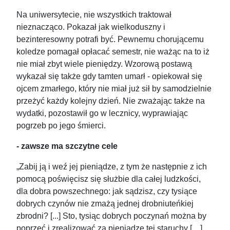
Na uniwersytecie, nie wszystkich traktował
nieznacząco. Pokazał jak wielkoduszny i
bezinteresowny potrafi być. Pewnemu chorującemu
koledze pomagał opłacać semestr, nie ważąc na to iż
nie miał zbyt wiele pieniędzy. Wzorową postawą
wykazał się także gdy tamten umarł - opiekował się
ojcem zmarłego, który nie miał już sił by samodzielnie
przeżyć każdy kolejny dzień. Nie zważając także na
wydatki, pozostawił go w lecznicy, wyprawiając
pogrzeb po jego śmierci.
- zawsze ma szczytne cele
„Zabij ją i weź jej pieniądze, z tym że następnie z ich
pomocą poświęcisz się służbie dla całej ludzkości,
dla dobra powszechnego: jak sądzisz, czy tysiące
dobrych czynów nie zmażą jednej drobniuteńkiej
zbrodni? [...] Sto, tysiąc dobrych poczynań można by
poprzeć i zrealizować za pieniądze tej staruchy […]