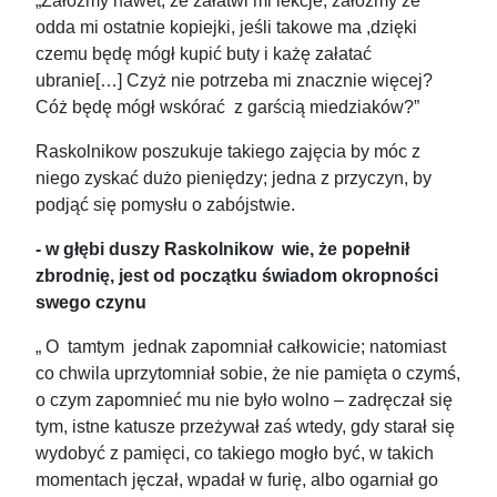
„Załóżmy nawet, że załatwi mi lekcje, załóżmy że
odda mi ostatnie kopiejki, jeśli takowe ma ,dzięki
czemu będę mógł kupić buty i każę załatać
ubranie[…] Czyż nie potrzeba mi znacznie więcej?
Cóż będę mógł wskórać z garścią miedziaków?”
Raskolnikow poszukuje takiego zajęcia by móc z
niego zyskać dużo pieniędzy; jedna z przyczyn, by
podjąć się pomysłu o zabójstwie.
- w głębi duszy Raskolnikow wie, że popełnił
zbrodnię, jest od początku świadom okropności
swego czynu
„ O tamtym jednak zapomniał całkowicie; natomiast
co chwila uprzytomniał sobie, że nie pamięta o czymś,
o czym zapomnieć mu nie było wolno – zadręczał się
tym, istne katusze przeżywał zaś wtedy, gdy starał się
wydobyć z pamięci, co takiego mogło być, w takich
momentach jęczał, wpadał w furię, albo ogarniał go