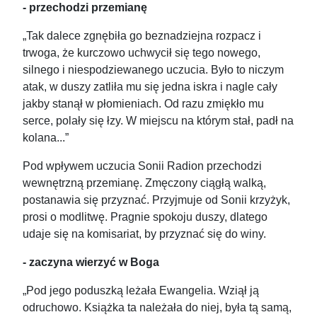
- przechodzi przemianę
„Tak dalece zgnębiła go beznadziejna rozpacz i
trwoga, że kurczowo uchwycił się tego nowego,
silnego i niespodziewanego uczucia. Było to niczym
atak, w duszy zatliła mu się jedna iskra i nagle cały
jakby stanął w płomieniach. Od razu zmiękło mu
serce, polały się łzy. W miejscu na którym stał, padł na
kolana...”
Pod wpływem uczucia Sonii Radion przechodzi
wewnętrzną przemianę. Zmęczony ciągłą walką,
postanawia się przyznać. Przyjmuje od Sonii krzyżyk,
prosi o modlitwę. Pragnie spokoju duszy, dlatego
udaje się na komisariat, by przyznać się do winy.
- zaczyna wierzyć w Boga
„Pod jego poduszką leżała Ewangelia. Wziął ją
odruchowo. Książka ta należała do niej, była tą samą,