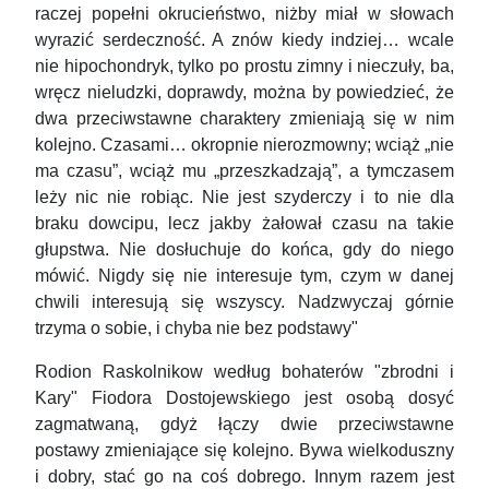
raczej popełni okrucieństwo, niżby miał w słowach
wyrazić serdeczność. A znów kiedy indziej… wcale
nie hipochondryk, tylko po prostu zimny i nieczuły, ba,
wręcz nieludzki, doprawdy, można by powiedzieć, że
dwa przeciwstawne charaktery zmieniają się w nim
kolejno. Czasami… okropnie nierozmowny; wciąż „nie
ma czasu”, wciąż mu „przeszkadzają”, a tymczasem
leży nic nie robiąc. Nie jest szyderczy i to nie dla
braku dowcipu, lecz jakby żałował czasu na takie
głupstwa. Nie dosłuchuje do końca, gdy do niego
mówić. Nigdy się nie interesuje tym, czym w danej
chwili interesują się wszyscy. Nadzwyczaj górnie
trzyma o sobie, i chyba nie bez podstawy"
Rodion Raskolnikow według bohaterów "zbrodni i
Kary" Fiodora Dostojewskiego jest osobą dosyć
zagmatwaną, gdyż łączy dwie przeciwstawne
postawy zmieniające się kolejno. Bywa wielkoduszny
i dobry, stać go na coś dobrego. Innym razem jest