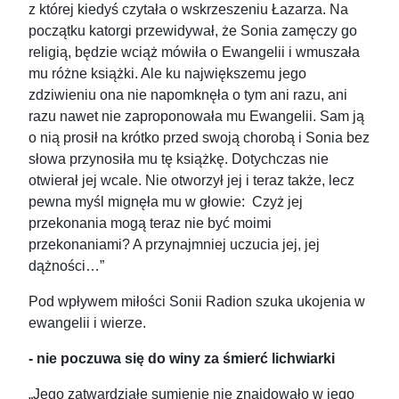
z której kiedyś czytała o wskrzeszeniu Łazarza. Na
początku katorgi przewidywał, że Sonia zamęczy go
religią, będzie wciąż mówiła o Ewangelii i wmuszała
mu różne książki. Ale ku największemu jego
zdziwieniu ona nie napomknęła o tym ani razu, ani
razu nawet nie zaproponowała mu Ewangelii. Sam ją
o nią prosił na krótko przed swoją chorobą i Sonia bez
słowa przynosiła mu tę książkę. Dotychczas nie
otwierał jej wcale. Nie otworzył jej i teraz także, lecz
pewna myśl mignęła mu w głowie: Czyż jej
przekonania mogą teraz nie być moimi
przekonaniami? A przynajmniej uczucia jej, jej
dążności…”
Pod wpływem miłości Sonii Radion szuka ukojenia w
ewangelii i wierze.
- nie poczuwa się do winy za śmierć lichwiarki
„Jego zatwardziałe sumienie nie znajdowało w jego