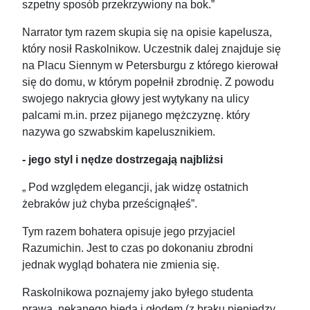
szpetny sposób przekrzywiony na bok.”
Narrator tym razem skupia się na opisie kapelusza,
który nosił Raskolnikow. Uczestnik dalej znajduje się
na Placu Siennym w Petersburgu z którego kierował
się do domu, w którym popełnił zbrodnię. Z powodu
swojego nakrycia głowy jest wytykany na ulicy
palcami m.in. przez pijanego mężczyznę. który
nazywa go szwabskim kapelusznikiem.
- jego styl i nędze dostrzegają najbliżsi
„ Pod względem elegancji, jak widzę ostatnich
żebraków już chyba prześcignąłeś”.
Tym razem bohatera opisuje jego przyjaciel
Razumichin. Jest to czas po dokonaniu zbrodni
jednak wygląd bohatera nie zmienia się.
Raskolnikowa poznajemy jako byłego studenta
prawa, nękanego biedą i głodem (z braku pieniędzy