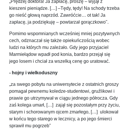
„Prędzej doktora! Ja zapłacę, proszę – wyjął z
kieszeni pieniądze. […] –Tędy, tędy! Na schody trzeba
go nieść głową naprzód. Zawróćcie… ot tak! Ja
zapłacę, ja podziękuję – powtarzał gorączkowo".
Pomimo wspomnianych wcześniej mniej pozytywnych
cech, odznaczał się także opiekuńczością wobec
ludzi na których mu zależało. Gdy jego przyjaciel
Marmiełądow wpadł pod konia, bardzo przejął się
jego losem i chciał za wszelką cenę go uratować.
- hojny i wielkoduszny
„za swego pobytu na uniwersytecie z ostatnich groszy
pomagał pewnemu koledze-studentowi, gruźlikowi i
prawie go utrzymywał w ciągu jednego półrocza. Gdy
zaś kolega umarł, […] zajął się pozostałym przy życiu,
starym i schorowanym ojcem zmarłego, […] ulokował
w końcu tego starego w lecznicy, a po jego śmierci
sprawił mu pogrzeb"