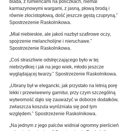
blada, z rumieńcami na policzkach, niemal
karmazynowymi wargami, z jasną, płową brodą i
równie złocistopłową, dość jeszcze gęstą czupryną."
Spostrzeżenie Raskolnikowa.
„Miał niebieskie, ale jakoś nazbyt szafirowe oczy,
spojrzenie melancholijne i nieruchawe."
Spostrzeżenie Raskolnikowa.
„Coś straszliwie odstręczającego było w tej
niebrzydkiej i jak na jego wiek, młodo jeszcze
wyglądającej twarzy." Spostrzeżenie Raskolnikowa.
„Ubrany był w elegancki, jak przystało na letnią porę
lekki i przewiwewny garnitur, przy czym szczególną
wytworność dąło się zauważyć w doborze dodatków,
zwłaszcza koszula wyróżniała się pod tym
względem." Spostrzeżenie Raskolnikowa.
„Na jednym z jego palców widniał ogromny pierścień