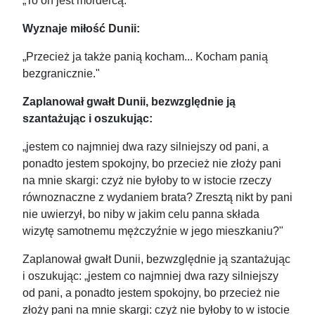
„To on jest mordercą."
Wyznaje miłość Dunii:
„Przecież ja także panią kocham... Kocham panią
bezgranicznie."
Zaplanował gwałt Dunii, bezwzględnie ją
szantażując i oszukując:
„jestem co najmniej dwa razy silniejszy od pani, a
ponadto jestem spokojny, bo przecież nie złoży pani
na mnie skargi: czyż nie byłoby to w istocie rzeczy
równoznaczne z wydaniem brata? Zresztą nikt by pani
nie uwierzył, bo niby w jakim celu panna składa
wizytę samotnemu mężczyźnie w jego mieszkaniu?"
Zaplanował gwałt Dunii, bezwzględnie ją szantażując
i oszukując: „jestem co najmniej dwa razy silniejszy
od pani, a ponadto jestem spokojny, bo przecież nie
złoży pani na mnie skargi: czyż nie byłoby to w istocie