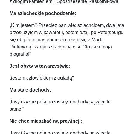
z drogim kamieniem." Spostrzeżenie Raskolnikowa.
Ma szlacheckie pochodzenie:
„Kim jestem? Przecież pan wie: szlachcicem, dwa lata
przesłużyłem w kawalerii, potem tutaj, po Petersburgu
się obijałem, następnie ożeniłem się z Marfą
Pietrowną i zamieszkałem na wsi. Oto cała moja
biografia!"
Jest obyty w towarzystwie:
„jestem człowiekiem z ogładą"
Ma stałe dochody:
„lasy i żyzne pola pozostały, dochody są więc te
same."
Nie chce mieszkać na prowincji:
„lasy i żyzne pola pozostały, dochody są więc te