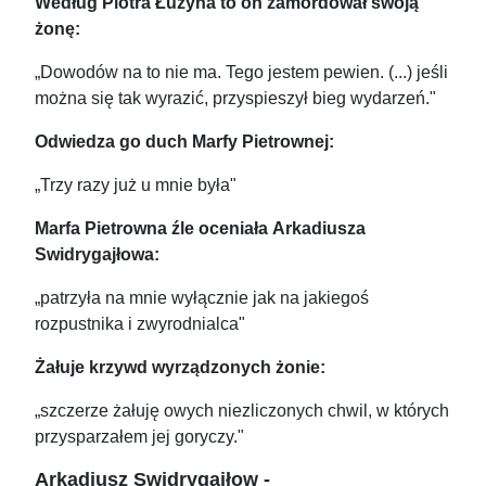
Według Piotra Łużyna to on zamordował swoją
żonę:
„Dowodów na to nie ma. Tego jestem pewien. (...) jeśli
można się tak wyrazić, przyspieszył bieg wydarzeń."
Odwiedza go duch Marfy Pietrownej:
„Trzy razy już u mnie była"
Marfa Pietrowna źle oceniała
Arkadiusza
Swidrygajłowa:
„patrzyła na mnie wyłącznie jak na jakiegoś
rozpustnika i zwyrodnialca"
Żałuje krzywd wyrządzonych żonie:
„szczerze żałuję owych niezliczonych chwil, w których
przysparzałem jej goryczy."
Arkadiusz Swidrygajłow -