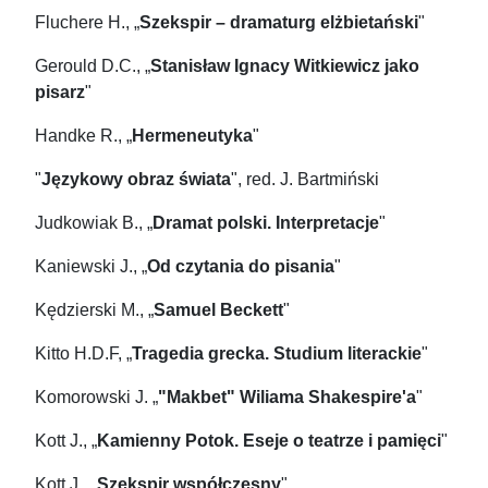
Fluchere H., „
Szekspir – dramaturg elżbietański
"
Gerould D.C., „
Stanisław Ignacy Witkiewicz jako
pisarz
"
Handke R., „
Hermeneutyka
"
"
Językowy obraz świata
", red. J. Bartmiński
Judkowiak B., „
Dramat polski. Interpretacje
"
Kaniewski J., „
Od czytania do pisania
"
Kędzierski M., „
Samuel Beckett
"
Kitto H.D.F, „
Tragedia grecka. Studium literackie
"
Komorowski J. „
"Makbet" Wiliama Shakespire'a
"
Kott J., „
Kamienny Potok. Eseje o teatrze i pamięci
"
Kott J., „
Szekspir współczesny
"