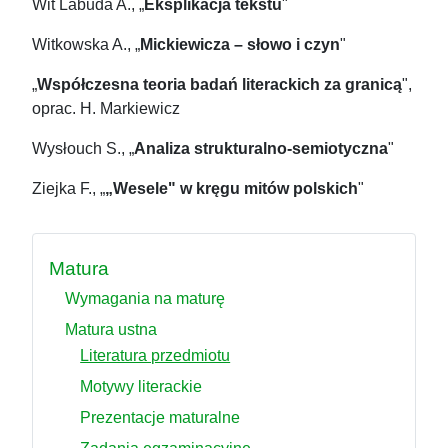
Wit Labuda A., „
Eksplikacja tekstu
"
Witkowska A., „
Mickiewicza – słowo i czyn
"
„
Współczesna teoria badań literackich za granicą
",
oprac. H. Markiewicz
Wysłouch S., „
Analiza strukturalno-semiotyczna
"
Ziejka F., „
„Wesele" w kręgu mitów polskich
"
Matura
Wymagania na maturę
Matura ustna
Literatura przedmiotu
Motywy literackie
Prezentacje maturalne