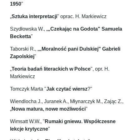
1950
"
„
Sztuka interpretacji
" oprac. H. Markiewicz
Szydłowska W., „
„Czekając na Godota" Samuela
Becketta
"
Taborski R., „
„Moralność pani Dulskiej" Gabrieli
Zapolskiej
"
„
Teoria badań literackich w Polsce
", opr. H.
Markiewicz
Tomczyk Marta "
Jak czytać wiersz
?"
Wiendlocha J., Juranek A., Młynarczyk M., Zając Z.,
„
Nowa matura, nowe możliwości
"
Wimsatt W.W., "
Rumaki gniewu. Współczesne
lekcje krytyczne
"