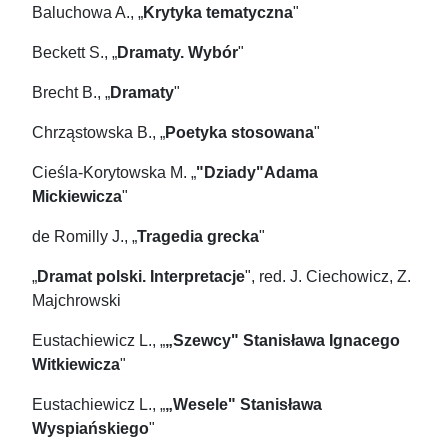
Baluchowa A., „
Krytyka tematyczna
"
Beckett S., „
Dramaty. Wybór
"
Brecht B., „
Dramaty
"
Chrząstowska B., „
Poetyka stosowana
"
Cieśla-Korytowska M. „
"Dziady"Adama
Mickiewicza
"
de Romilly J., „
Tragedia grecka
"
„
Dramat polski. Interpretacje
", red. J. Ciechowicz, Z.
Majchrowski
Eustachiewicz L., „
„Szewcy" Stanisława Ignacego
Witkiewicza
"
Eustachiewicz L., „
„Wesele" Stanisława
Wyspiańskiego
"