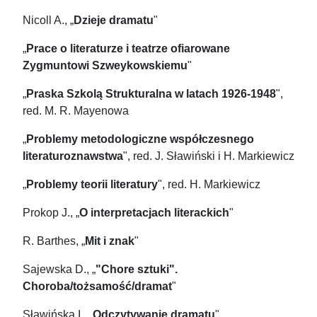
Nicoll A., „
Dzieje dramatu
"
„
Prace o literaturze i teatrze ofiarowane
Zygmuntowi Szweykowskiemu
"
„
Praska Szkolą Strukturalna w latach 1926-1948
",
red. M. R. Mayenowa
„
Problemy metodologiczne współczesnego
literaturoznawstwa
", red. J. Sławiński i H. Markiewicz
„
Problemy teorii literatury
", red. H. Markiewicz
Prokop J., „
O interpretacjach literackich
"
R. Barthes, „
Mit i znak
"
Sajewska D., „
"Chore sztuki".
Choroba/tożsamość/dramat
"
Sławińska I., „
Odczytywanie dramatu
"