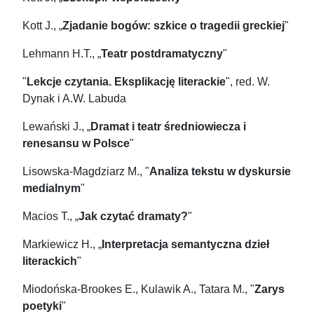
Kott J., „
Zjadanie bogów: szkice o tragedii greckiej
"
Lehmann H.T., „
Teatr postdramatyczny
"
"
Lekcje czytania. Eksplikację literackie
", red. W.
Dynak i A.W. Labuda
Lewański J., „
Dramat i teatr średniowiecza i
renesansu w Polsce
"
Lisowska-Magdziarz M., "
Analiza tekstu w dyskursie
medialnym
"
Macios T., „
Jak czytać dramaty?
"
Markiewicz H., „
Interpretacja semantyczna dzieł
literackich
"
Miodońska-Brookes E., Kulawik A., Tatara M., "
Zarys
poetyki
"