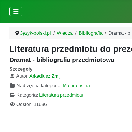
Język-polski.pl
Wiedza
Bibliografia
Dramat - b
Literatura przedmiotu do prez
Dramat - bibliografia przedmiotowa
Szczegóły
Autor:
Arkadiusz Żmij
Nadrzędna kategoria:
Matura ustna
Kategoria:
Literatura przedmiotu
Odsłon: 11696