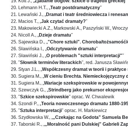
Kott J., „
Zjadanie bogów: szkice o tragedii greckiej
"
Lehmann H.T., „
Teatr postdramatyczny
"
Lewański J., „
Dramat i teatr średniowiecza i renesa
Macios T., „
Jak czytać dramaty?
"
Makowiecki A.Z., Markowski A., Paszyński W., Wroczyńs
Nicoll A., „
Dzieje dramatu
"
Sajewska D., „
"Chore sztuki". Choroba/tożsamość
Sławińska I., „
Odczytywanie dramatu
"
Sławiński J., „
O problemach "sztuki interpretacji"
"
"
Słownik terminów literackich
", red. Janusza Sławiń
Styan J.L., „
Współczesny dramat w teorii i praktyce
Sugiera M., „
W cieniu Brechta. Niemieckojęzyczny
Sugiera M., „
Wariacje szekspirowskie w powojenny
Szewczyk G., „
Strindberg jako prekursor ekspresj
"
Szkice szekspirowskie
" oprac. W. Chwalewik
Szondi P., „
Teoria nowoczesnego dramatu 1880-19
"
Sztuka interpretacji
" oprac. H. Markiewicz
Szydłowska W., „
„Czekając na Godota" Samuela Be
Taborski R., „
„Moralność pani Dulskiej" Gabrieli Zap