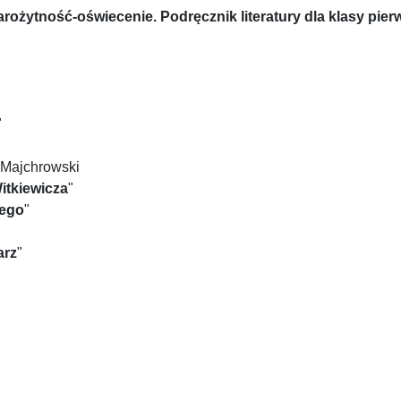
arożytność-oświecenie. Podręcznik literatury dla klasy pier
"
. Majchrowski
itkiewicza
"
iego
"
arz
"