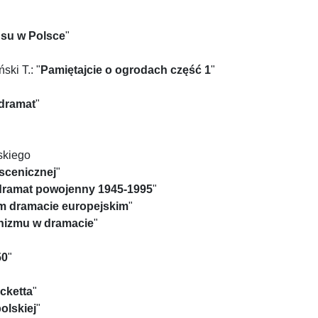
nsu w Polsce
"
ki T.: "
Pamiętajcie o ogrodach część 1
"
/dramat
"
skiego
 scenicznej
"
 dramat powojenny 1945-1995
"
m dramacie europejskim
"
onizmu w dramacie
"
50
"
cketta
"
olskiej
"