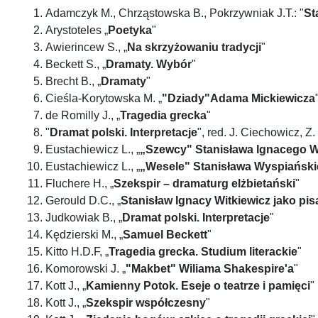
Adamczyk M., Chrząstowska B., Pokrzywniak J.T.: "
St
Arystoteles „
Poetyka
"
Awierincew S., „
Na skrzyżowaniu tradycji
"
Beckett S., „
Dramaty. Wybór
"
Brecht B., „
Dramaty
"
Cieśla-Korytowska M. „
"Dziady"Adama Mickiewicza
de Romilly J., „
Tragedia grecka
"
"
Dramat polski. Interpretacje
", red. J. Ciechowicz, Z
Eustachiewicz L., „
„Szewcy" Stanisława Ignacego W
Eustachiewicz L., „
„Wesele" Stanisława Wyspiańsk
Fluchere H., „
Szekspir – dramaturg elżbietański
"
Gerould D.C., „
Stanisław Ignacy Witkiewicz jako pis
Judkowiak B., „
Dramat polski. Interpretacje
"
Kędzierski M., „
Samuel Beckett
"
Kitto H.D.F, „
Tragedia grecka. Studium literackie
"
Komorowski J. „
"Makbet" Wiliama Shakespire'a
"
Kott J., „
Kamienny Potok. Eseje o teatrze i pamięci
"
Kott J., „
Szekspir współczesny
"