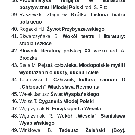
Problematyka religijna w literaturze
pozytywizmu i Młodej Polski
red. S. Fita
Raszewski Zbigniew
Krótka historia teatru
polskiego
Rogacki H.I.
Żywot Przybyszewskiego
Skwarczyńska S.
Wokół teatru i literatury:
studia i szkice
Słownik literatury polskiej XX wieku
red. A.
Brodzka
Stala M.
Pejzaż człowieka. Młodopolskie myśli i
wyobrażenia o duszy, duchu i ciele
Tatarowski L.
Człowiek, kultura, sacrum. O
„Chłopach” Władysława Reymonta
Wałek Janusz
Świat Wyspiańskiego
Weiss T.
Cyganeria Młodej Polski
Węgrzyniak R.
Encyklopedia Wesela
Węgrzyniak R.
Wokół „Wesela” Stanisława
Wyspiańskiego
Winklowa B.
Tadeusz Żeleński (Boy).