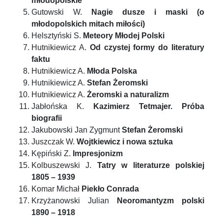
młodopolskie
Gutowski W.
Nagie dusze i maski (o
młodopolskich mitach miłości)
Helsztyński S.
Meteory Młodej Polski
Hutnikiewicz A.
Od czystej formy do literatury
faktu
Hutnikiewicz A.
Młoda Polska
Hutnikiewicz A.
Stefan Żeromski
Hutnikiewicz A.
Żeromski a naturalizm
Jabłońska K.
Kazimierz Tetmajer. Próba
biografii
Jakubowski Jan Zygmunt
Stefan Żeromski
Juszczak W.
Wojtkiewicz i nowa sztuka
Kępiński Z.
Impresjonizm
Kolbuszewski J.
Tatry w literaturze polskiej
1805 – 1939
Komar Michał
Piekło Conrada
Krzyżanowski Julian
Neoromantyzm polski
1890 – 1918