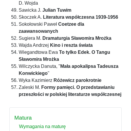
D. Wojda
Sawicka J.
Julian Tuwim
Skoczek A.
Literatura współczesna 1939-1956
Sokołowski Paweł
Coetzee dla
zaawansowanych
Sugiera M.
Dramaturgia Sławomira Mrożka
Wajda Andrzej
Kino i reszta świata
Wiegandtowa Ewa
To tylko Edek. O Tangu
Sławomira Mrożka
Wilczycka Danuta, "
Mała apokalipsa Tadeusza
Konwickiego
"
Wyka Kazimierz
Różewicz parokrotnie
Zaleski M.
Formy pamięci. O przedstawianiu
przeszłości w polskiej literaturze współczesnej
Matura
Wymagania na maturę