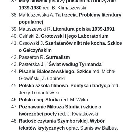
Mały słownik pisarzy polskich na obczyźnie
1939-1980
red. B. Klimaszewski
Martuszewska A.
Ta trzecia. Problemy literatury
popularnej
Matuszewski R.
Literatura polska 1939-1991
Osiński Z.
Grotowski i jego Laboratorium
Ossowski J.
Szarlatanów nikt nie kocha. Szkice
o Gałczyńskim
Passeron R.
Surrealizm
Pasterska J., "
Świat według Tyrmanda
"
Pisanie Białoszewskiego. Szkice
red. Michał
Głowiński, Z. Łapiński
Polska szkoła filmowa. Poetyka i tradycja
red.
Jerzy Trznadlowski
Polski esej. Studia
red. M. Wyka
Poznawanie Miłosza Studia i szkice o
twórczości poety
red. J. Kwiatkowski
Radość czytania Szymborskiej. Wybór
tekstów krytycznych
oprac. Stanisław Balbus,