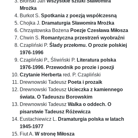
Błoński Jan
Wszystkie sztuki Sławomira
Mrożka
Burkot S.
Spotkania z poezją współczesną
Chojka J.
Dramaturgia Sławomira Mrożka
Chrząstowska Bożena
Poezje Czesława Miłosza
Chwin S.
Romantyczna przestrzeń wyobraźni
Czapliński P.
Ślady przełomu. O prozie polskiej
1976-1996
Czapliński P., Śliwiński P.
Literatura polska
1976-1996. Przewodnik po prozie i poezji
Czytanie Herberta
red. P. Czapliński
Drewnowski Tadeusz
Poeta i prozaik
Drewnowski Tadeusz
Ucieczka z kamiennego
świata. O Tadeuszu Borowskim
Drewnowski Tadeusz
Walka o oddech. O
pisarstwie Tadeusz Różewicza
Eustachiewicz L.
Dramaturgia polska w latach
1945-1977
Fiut A.
W stronę Miłosza