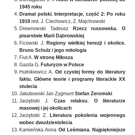
1945 roku
Dramat polski. Interpretacje, część 2: Po roku
1918
red. J. Ciechowicz, Z. Majchrowski
Drewnowski Tadeusz
Rzecz russowska. O
pisarstwie Marii Dąbrowskiej
Ficowski J.
Regiony wielkiej herezji i okolice.
Bruno Schulz i jego mitologia
Fiut A.
W stronę Miłosza
Gazda G.
Futuryzm w Polsce
Hutnikiewicz A.
Od czystej formy do literatury
faktu. Główne teorie i programy literackie XX
stulecia
Jakubowski Jan Zygmunt
Stefan Żeromski
Jarzębski J.
Czas relaksu. O literaturze
masowej i jej okolicach
Jarzębski Z.
Literatura pokolenia wojennego
wobec dwudziestolecia
Kamieńska Anna
Od Leśmiana. Najpiękniejsze