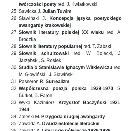
twórczości poety
red. J. Kwiatkowski
Sawicka J.
Julian Tuwim
Sławiński J.
Koncepcja języka poetyckiego
awangardy krakowskiej
Słownik literatury polskiej XX wieku
red. A.
Brodzka
Słownik literatury popularnej
red. T. Żabski
Słownik schulzowski
red. W. Bolecki, J.
Jarzębski, S. Rosiek
Studia o Stanisławie Ignacym Witkiewiczu
red.
M. Głowiński i J. Sławiński
Passeron R.
Surrealizm
Współczesna poezja polska 1929-1970
S.
Burkot, B. Faron
Wyka Kazimierz
Krzysztof Baczyński 1921-
1944
Zaleski M.
Przygoda drugiej awangardy
Zawada A.
Dwudziestolecie literackie
Zawada A.
Literackie półwiecze 1939-1989