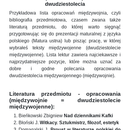
dwudziestolecia
Przykładowa lista opracowań międzywojnia, czyli
bibliografia przedmiotowa, czasem zwana także
literaturą przedmiotu, do której warto sięgnąć
przygotowując się do prezentacji maturalnej z języka
polskiego (Matura ustna) lub pisząc pracę, w której
wybrałeś teksty międzywojenne (dwudziestolecie
międzywojenne). Lista lektur zawiera najciekawsze i
najprzydatniejsze pozycje, które można uznać za
dobre i godne polecania opracowania
dwudziestolecia międzywojennego (międzywojnie).
Literatura przedmiotu - opracowania
(międzywojnie = dwudziestolecie
międzywojenne):
Bieńkowski Zbigniew
Nad dziennikami Kafki
Błoński J.
Witkacy. Sztukmistrz, filozof, estetyk
Domagalski J.
Proust w literaturze polskiej do