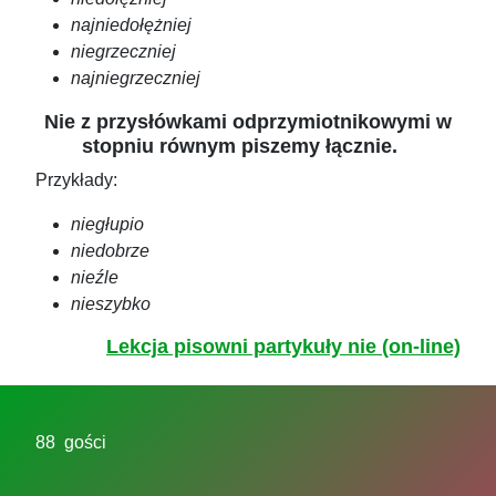
najniedołężniej
niegrzeczniej
najniegrzeczniej
Nie z przysłówkami odprzymiotnikowymi w
stopniu równym piszemy łącznie.
Przykłady:
niegłupio
niedobrze
nieźle
nieszybko
Lekcja pisowni partykuły nie (on-line)
88 gości