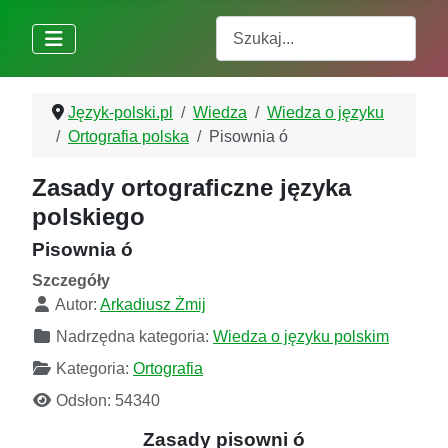
Szukaj
Język-polski.pl
Wiedza
Wiedza o języku
Ortografia polska
Pisownia ó
Zasady ortograficzne języka
polskiego
Pisownia ó
Szczegóły
Autor:
Arkadiusz Żmij
Nadrzędna kategoria:
Wiedza o języku polskim
Kategoria:
Ortografia
Odsłon: 54340
Zasady pisowni ó