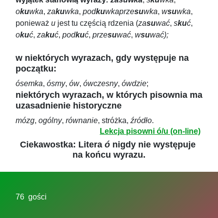
o
ku
wka
,
za
ku
wka
,
pod
ku
wka
prze
su
wka
,
w
su
wka
,
ponieważ
u
jest tu częścią rdzenia (
za
su
wać
,
s
ku
ć
,
o
ku
ć
,
za
ku
ć
,
pod
ku
ć
,
prze
su
wać
,
w
su
wać);
w niektórych wyrazach, gdy występuje na
początku:
ósemka
,
ósmy
,
ów
,
ówczesny
,
ówdzie
;
niektórych wyrazach, w których pisownia ma
uzasadnienie historyczne
mózg
,
ogólny
,
równanie
, stróżka,
źródło
.
Lekcja pisowni ó/u (on-line)
Ciekawostka
: Litera
ó
nigdy nie występuje
na końcu wyrazu.
76 gości