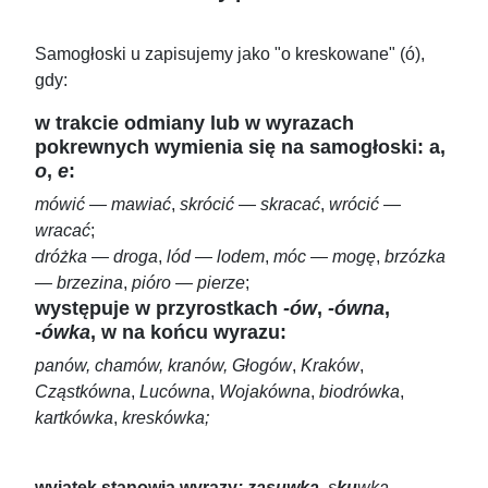
Samogłoski u zapisujemy jako "o kreskowane" (ó),
gdy:
w trakcie odmiany lub w wyrazach
pokrewnych wymienia się na samogłoski: a,
o
,
e
:
mówić — mawiać
,
skrócić — skracać
,
wrócić —
wracać
;
dróżka — droga
,
lód — lodem
,
móc — mogę
,
brzózka
— brzezina
,
pióro — pierze
;
występuje w przyrostkach
-ów
,
-ówna
,
-ówka
, w na końcu wyrazu:
panów, chamów, kranów, Głogów
,
Kraków
,
Cząstkówna
,
Lucówna
,
Wojakówna
,
biodrówka
,
kartkówka
,
kreskówka;
wyjątek stanowią wyrazy
: zasuwka
,
s
ku
wka
,