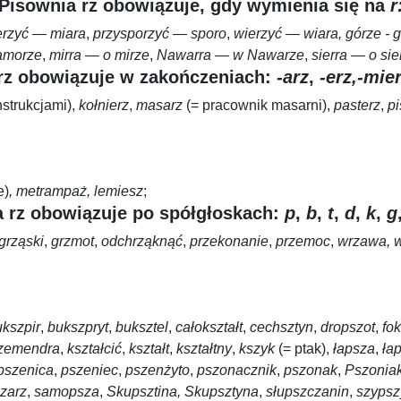
Pisownia rz obowiązuje, gdy wymienia się na
r
erzyć — miara
,
przysporzyć — sporo
,
wierzyć — wiara, górze - g
amorze
,
mirra — o mirze
,
Nawarra — w Nawarze
,
sierra — o sie
rz obowiązuje w zakończeniach:
-arz
,
-erz,
-mie
nstrukcjami),
kołnierz
,
masarz
(= pracownik masarni),
pasterz
,
pi
e)
, metrampaż,
lemiesz
;
 rz obowiązuje po spółgłoskach:
p
,
b
,
t
,
d
,
k
,
g
grząski
,
grzmot
,
odchrząknąć
,
przekonanie
,
przemoc
,
wrzawa
, 
kszpir
,
bukszpryt
,
buksztel
,
całokształt
,
cechsztyn
,
dropszot
,
fo
zemendra
,
kształcić
,
kształt
,
kształtny
,
kszyk
(= ptak),
łapsza
,
ła
pszenica
,
pszeniec
,
pszenżyto
,
pszonacznik
,
pszonak
,
Pszonia
szarz
,
samopsza
,
Skupsztina, Skupsztyna
,
słupszczanin
,
szypsz