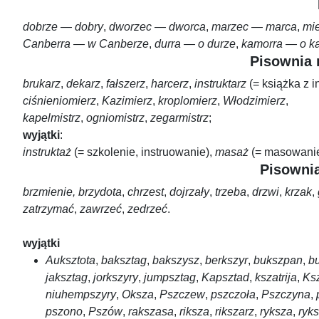
dobrze — dobry
,
dworzec — dworca
,
marzec — marca
,
mi
Canberra — w Canberze
,
durra — o durze
,
kamorra — o k
Pisownia 
brukarz
,
dekarz
,
fałszerz
,
harcerz
,
instruktarz
(= książka z i
ciśnieniomierz
,
Kazimierz
,
kroplomierz
,
Włodzimierz
,
kapelmistrz
,
ogniomistrz
,
zegarmistrz
;
wyjątki
:
instruktaż
(= szkolenie, instruowanie),
masaż
(= masowani
Pisownia
brzmienie,
brzydota
,
chrzest
,
dojrzały
,
trzeba
,
drzwi
,
krzak
,
zatrzymać
,
zawrzeć
,
zedrzeć
.
wyjątki
Auksztota
,
baksztag
,
bakszysz
,
berkszyr
,
bukszpan
,
bu
jaksztag
,
jorkszyry
,
jumpsztag
,
Kapsztad
,
kszatrija
,
Ks
niuhempszyry
,
Oksza
,
Pszczew
,
pszczoła
,
Pszczyna
,
pszono
,
Pszów
,
rakszasa
,
riksza
,
rikszarz
,
ryksza
,
ryk