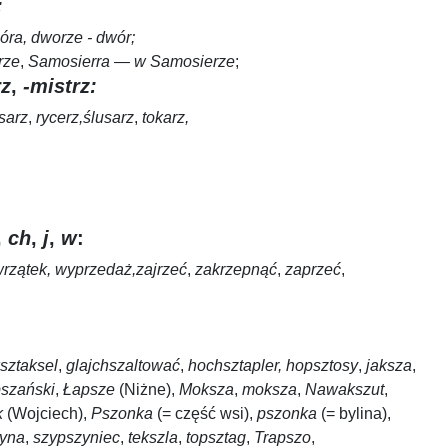
:
óra, dworze - dwór;
rze
,
Samosierra — w Samosierze
;
rz
,
-mistrz:
sarz
,
rycerz,
ślusarz
,
tokarz,
,
ch
,
j
,
w
:
wrzątek
, wyprzedaż
,
zajrzeć
,
zakrzepnąć
,
zaprzeć
,
ksztaksel
,
glajchszaltować
,
hochsztapler, hopsztosy
,
jaksza
,
pszański
,
Łapsze
(Niżne),
Moksza
,
moksza
,
Nawakszut
,
k
(Wojciech),
Pszonka
(= część wsi),
pszonka
(= bylina),
yna
,
szypszyniec
,
tekszla
,
topsztag
,
Trapszo
,