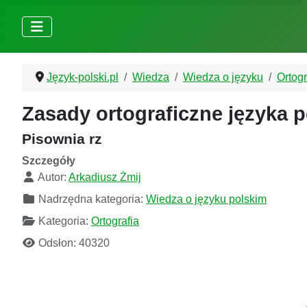
Język-polski.pl
Wiedza
Wiedza o języku
Ortogr
Zasady ortograficzne języka 
Pisownia rz
Szczegóły
Autor:
Arkadiusz Żmij
Nadrzędna kategoria:
Wiedza o języku polskim
Kategoria:
Ortografia
Odsłon: 40320