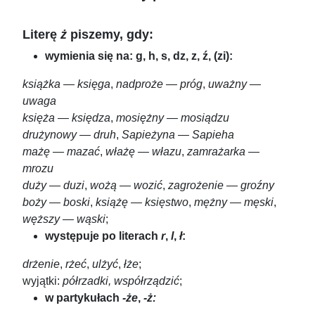
Literę
ż
piszemy, gdy:
wymienia się na: g, h, s, dz, z, ź, (zi):
książka — księga
,
nadproże — próg
,
uważny —
uwaga
księża — księdza
,
mosiężny — mosiądzu
drużynowy — druh
,
Sapieżyna — Sapieha
mażę — mazać
,
włażę — włazu
,
zamrażarka —
mrozu
duży — duzi
,
wożą — wozić
,
zagrożenie — groźny
boży — boski
,
książę — księstwo
,
mężny — męski
,
węższy — wąski
;
występuje po literach
r
,
l
,
ł
:
drżenie
,
rżeć
,
ulżyć
,
łże
;
wyjątki:
półrzadki,
współrządzić
;
w partykułach
-że
,
-ż: