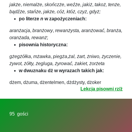
jakże
,
niemalże
,
skończże
,
weźże
,
jakiż
,
takoż, tenże,
bądźże, stańże, jakże, cóż, któż, czyż, gdyż;
po literze
n
w zapożyczeniach:
aranżacja
,
branżowy
,
rewanżysta, aranżować, branża,
oranżada, rewanż
;
pisownia historyczna:
gżegżółka
,
mżawka
,
piegża
,
żal, żart, żniwo, życzenie,
żywot, żółty, żegluga, żyrować, żakiet, żorżeta
w dwuznaku dż w wyrazach takich jak:
dżem, dżuma, dżentelmen, dżdżysty, dżoker
Lekcja pisowni rz/ż
95 gości