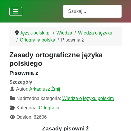
Szukaj
Język-polski.pl
Wiedza
Wiedza o języku
Ortografia polska
Pisownia ż
Zasady ortograficzne języka
polskiego
Pisownia ż
Szczegóły
Autor:
Arkadiusz Żmij
Nadrzędna kategoria:
Wiedza o języku polskim
Kategoria:
Ortografia
Odsłon: 62606
Zasady pisowni ż