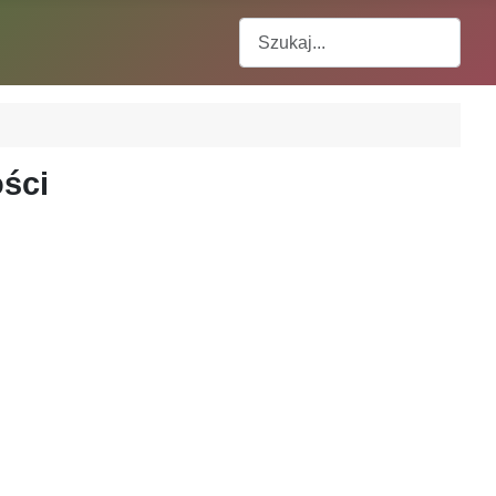
Szukaj
ości