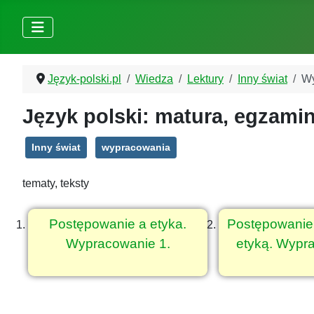
Język-polski.pl
Wiedza
Lektury
Inny świat
Wy
Język polski: matura, egzamin
Inny świat
wypracowania
tematy, teksty
Postępowanie a etyka.
Postępowanie
Wypracowanie 1.
etyką. Wypr