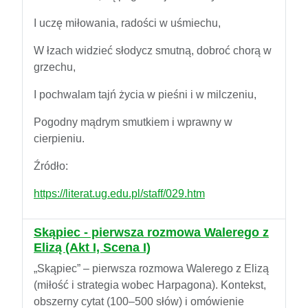
I uczę miłowania, radości w uśmiechu,
W łzach widzieć słodycz smutną, dobroć chorą w
grzechu,
I pochwalam tajń życia w pieśni i w milczeniu,
Pogodny mądrym smutkiem i wprawny w
cierpieniu.
Źródło:
https://literat.ug.edu.pl/staff/029.htm
Skąpiec - pierwsza rozmowa Walerego z
Elizą (Akt I, Scena I)
„Skąpiec” – pierwsza rozmowa Walerego z Elizą
(miłość i strategia wobec Harpagona). Kontekst,
obszerny cytat (100–500 słów) i omówienie