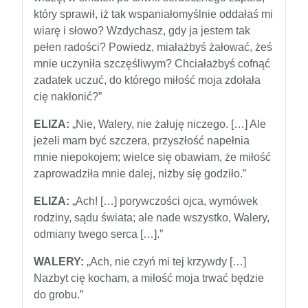
który sprawił, iż tak wspaniałomyślnie oddałaś mi
wiarę i słowo? Wzdychasz, gdy ja jestem tak
pełen radości? Powiedz, miałażbyś żałować, żeś
mnie uczyniła szczęśliwym? Chciałażbyś cofnąć
zadatek uczuć, do którego miłość moja zdołała
cię nakłonić?”
ELIZA:
„Nie, Walery, nie żałuję niczego. […] Ale
jeżeli mam być szczera, przyszłość napełnia
mnie niepokojem; wielce się obawiam, że miłość
zaprowadziła mnie dalej, niżby się godziło.”
ELIZA:
„Ach! […] porywczości ojca, wymówek
rodziny, sądu świata; ale nade wszystko, Walery,
odmiany twego serca […].”
WALERY:
„Ach, nie czyń mi tej krzywdy […]
Nazbyt cię kocham, a miłość moja trwać będzie
do grobu.”