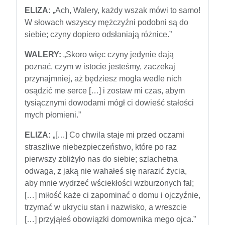
ELIZA:
„Ach, Walery, każdy wszak mówi to samo!
W słowach wszyscy mężczyźni podobni są do
siebie; czyny dopiero odsłaniają różnice.”
WALERY:
„Skoro więc czyny jedynie dają
poznać, czym w istocie jesteśmy, zaczekaj
przynajmniej, aż będziesz mogła wedle nich
osądzić me serce […] i zostaw mi czas, abym
tysiącznymi dowodami mógł ci dowieść stałości
mych płomieni.”
ELIZA:
„[…] Co chwila staje mi przed oczami
straszliwe niebezpieczeństwo, które po raz
pierwszy zbliżyło nas do siebie; szlachetna
odwaga, z jaką nie wahałeś się narazić życia,
aby mnie wydrzeć wściekłości wzburzonych fal;
[…] miłość każe ci zapominać o domu i ojczyźnie,
trzymać w ukryciu stan i nazwisko, a wreszcie
[…] przyjąłeś obowiązki domownika mego ojca.”