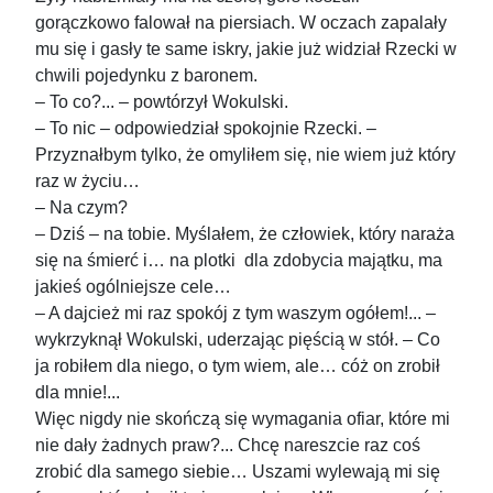
gorączkowo falował na piersiach. W oczach zapalały
mu się i gasły te same iskry, jakie już widział Rzecki w
chwili pojedynku z baronem.
– To co?... – powtórzył Wokulski.
– To nic – odpowiedział spokojnie Rzecki. –
Przyznałbym tylko, że omyliłem się, nie wiem już który
raz w życiu…
– Na czym?
– Dziś – na tobie. Myślałem, że człowiek, który naraża
się na śmierć i… na plotki dla zdobycia majątku, ma
jakieś ogólniejsze cele…
– A dajcież mi raz spokój z tym waszym ogółem!... –
wykrzyknął Wokulski, uderzając pięścią w stół. – Co
ja robiłem dla niego, o tym wiem, ale… cóż on zrobił
dla mnie!...
Więc nigdy nie skończą się wymagania ofiar, które mi
nie dały żadnych praw?... Chcę nareszcie raz coś
zrobić dla samego siebie… Uszami wylewają mi się