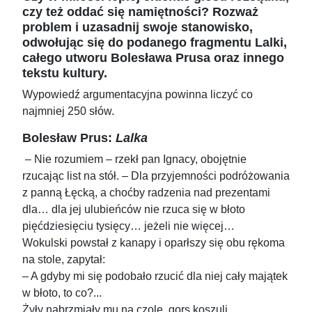
czy też oddać się namiętności? Rozważ
problem i uzasadnij swoje stanowisko,
odwołując się do podanego fragmentu Lalki,
całego utworu Bolesława Prusa oraz innego
tekstu kultury.
Wypowiedź argumentacyjna powinna liczyć co
najmniej 250 słów.
Bolesław Prus:
Lalka
– Nie rozumiem – rzekł pan Ignacy, obojętnie
rzucając list na stół. – Dla przyjemności podróżowania
z panną Łęcką, a choćby radzenia nad prezentami
dla… dla jej ulubieńców nie rzuca się w błoto
pięćdziesięciu tysięcy… jeżeli nie więcej…
Wokulski powstał z kanapy i oparłszy się obu rękoma
na stole, zapytał:
– A gdyby mi się podobało rzucić dla niej cały majątek
w błoto, to co?...
Żyły nabrzmiały mu na czole, gors koszuli