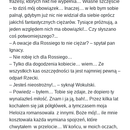
frazesy, których nikt nie wypełnia… Własne szczęście
– to dziś mój obowiązek… Inaczej… w łeb bym sobie
palnął, gdybym już nic nie widział dla siebie oprócz
jakichś fantastycznych ciężarów. Tysiące próżnują, a
jeden względem nich ma obowiązki!... Czy słyszano
coś potworniejszego?...
– A owacje dla Rossiego to nie ciężar? – spytał pan
Ignacy.
– Nie robię ich dla Rossiego…
– Tylko dla dogodzenia kobiecie… wiem… Ze
wszystkich kas oszczędności ta jest najmniej pewną –
odparł Rzecki.
– Jesteś nieostrożny!... – syknął Wokulski.
– Powiedz – byłem… Tobie się zdaje, że dopiero ty
wynalazłeś miłość. Znam i ja ją, bah!... Przez kilka lat
kochałem się jak półgłówek, a tymczasem moja
Heloiza romansowała z innymi. Boże mój!... ile mnie
kosztowała każda wymiana spojrzeń, które
chwytałem w przelocie… W końcu, w moich oczach,