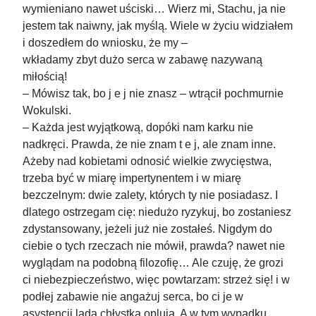
wymieniano nawet uściski… Wierz mi, Stachu, ja nie
jestem tak naiwny, jak myślą. Wiele w życiu widziałem
i doszedłem do wniosku, że my –
wkładamy zbyt dużo serca w zabawę nazywaną
miłością!
– Mówisz tak, bo j e j nie znasz – wtrącił pochmurnie
Wokulski.
– Każda jest wyjątkową, dopóki nam karku nie
nadkręci. Prawda, że nie znam t e j, ale znam inne.
Ażeby nad kobietami odnosić wielkie zwycięstwa,
trzeba być w miarę impertynentem i w miarę
bezczelnym: dwie zalety, których ty nie posiadasz. I
dlatego ostrzegam cię: niedużo ryzykuj, bo zostaniesz
zdystansowany, jeżeli już nie zostałeś. Nigdym do
ciebie o tych rzeczach nie mówił, prawda? nawet nie
wyglądam na podobną filozofię… Ale czuję, że grozi
ci niebezpieczeństwo, więc powtarzam: strzeż się! i w
podłej zabawie nie angażuj serca, bo ci je w
asystencji lada chłystka oplują. A w tym wypadku,