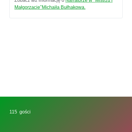
Zobacz też informację o
Narratorze w "Mistrzu i
Małgorzacie"Michaiła Bułhakowa.
115 gości