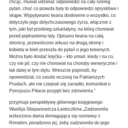
chcąc, musiał udzielać odpowiedzi na cały szereg
pytań, choć co prawda były to odpowiedzi opryskliwe i
skąpe. Wypytywano Iwana dosłownie o wszystko, co
dotyczyło jego dotychczasowego życia, włącznie z
tym, jaki był przebieg szkarlatyny, na którą chorował
przed piętnastoma laty. Opisano Iwana na całą
stronicę, przewrócono arkusz na drugą stronę i
kobieta w bieli przeszła do pytań o jego krewnych.
Można było dostać kręćka – kto umarł, kiedy i na co,
czy nie pil, czy nie chorował na choroby weneryczne i
tak dalej w tym stylu. Wreszcie poprosili, by
opowiedział, co zaszło wczoraj na Patriarszych
Prudach, ale nie czepiali się zanadto, komunikat o
Poncjuszu Piłacie przyjęli bez zdziwienia.”
przyjmuje perspektywę głównego księgowego
Wasilija Stiepanowicza Łastoczkina „Zadzwoniła
wzburzona dama domagająca się rozmowy z
Rimskim, poradzono jej, żeby zadzwoniła do jego