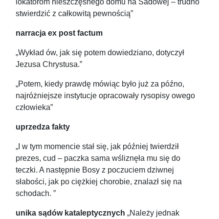
lokatorom nieszczęsnego domu na Sadowej – trudno
stwierdzić z całkowitą pewnością”
narracja ex post factum
„Wykład ów, jak się potem dowiedziano, dotyczył
Jezusa Chrystusa.”
„Potem, kiedy prawdę mówiąc było już za późno,
najróżniejsze instytucje opracowały rysopisy owego
człowieka”
uprzedza fakty
„I w tym momencie stał się, jak później twierdził
prezes, cud – paczka sama wśliznęła mu się do
teczki. A następnie Bosy z poczuciem dziwnej
słabości, jak po ciężkiej chorobie, znalazł się na
schodach. ”
unika sądów kataleptycznych
„Należy jednak