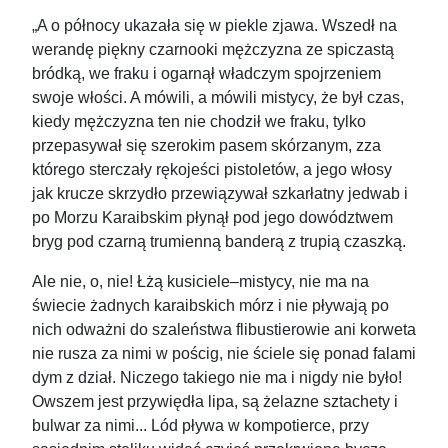
„A o północy ukazała się w piekle zjawa. Wszedł na
werandę piękny czarnooki mężczyzna ze spiczastą
bródką, we fraku i ogarnął władczym spojrzeniem
swoje włości. A mówili, a mówili mistycy, że był czas,
kiedy mężczyzna ten nie chodził we fraku, tylko
przepasywał się szerokim pasem skórzanym, zza
którego sterczały rękojeści pistoletów, a jego włosy
jak krucze skrzydło przewiązywał szkarłatny jedwab i
po Morzu Karaibskim płynął pod jego dowództwem
bryg pod czarną trumienną banderą z trupią czaszką.
Ale nie, o, nie! Łżą kusiciele–mistycy, nie ma na
świecie żadnych karaibskich mórz i nie pływają po
nich odważni do szaleństwa flibustierowie ani korweta
nie rusza za nimi w pościg, nie ściele się ponad falami
dym z dział. Niczego takiego nie ma i nigdy nie było!
Owszem jest przywiędła lipa, są żelazne sztachety i
bulwar za nimi... Lód pływa w kompotierce, przy