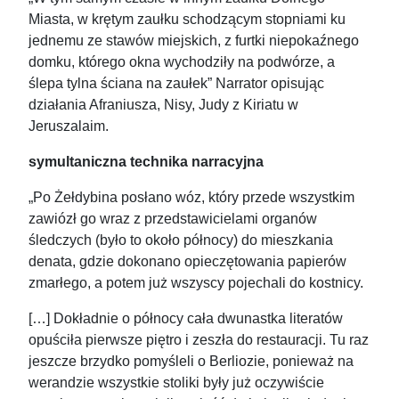
Miasta, w krętym zaułku schodzącym stopniami ku
jednemu ze stawów miejskich, z furtki niepokaźnego
domku, którego okna wychodziły na podwórze, a
ślepa tylna ściana na zaułek” Narrator opisując
działania Afraniusza, Nisy, Judy z Kiriatu w
Jeruszalaim.
symultaniczna technika narracyjna
„Po Żełdybina posłano wóz, który przede wszystkim
zawiózł go wraz z przedstawicielami organów
śledczych (było to około północy) do mieszkania
denata, gdzie dokonano opieczętowania papierów
zmarłego, a potem już wszyscy pojechali do kostnicy.
[…] Dokładnie o północy cała dwunastka literatów
opuściła pierwsze piętro i zeszła do restauracji. Tu raz
jeszcze brzydko pomyśleli o Berliozie, ponieważ na
werandzie wszystkie stoliki były już oczywiście