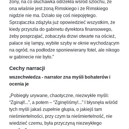
żony, na co słuchawka odrzekła wśród szlochu, że
ona właśnie jest żoną Rimskiego i że Rimskiego
nigdzie nie ma. Działo się coś niepojętego.
Sprzątaczka zdążyła już opowiedzieć wszystkim, że
kiedy przyszła do gabinetu dyrektora finansowego,
żeby posprzątać, zobaczyła drzwi otwarte na oścież,
pałace się lampy, wybite szyby w oknie wychodzącym
na ogród, na podłodze sponiewierany fotel, ale nikogo
w gabinecie nie było.”
Cechy narracji
wszechwiedza - narrator zna myśli bohaterów i
ocenia je
„Pobiegły urywane, chaotyczne, niezwykłe myśli:
“Zginął!...”, a potem – “Zginęliśmy!...” I błysnęła wśród
tych myśli jakaś zupełnie głupia, o jakiejś tam
nieśmiertelności, przy czym ta nieśmiertelność, nie
wiedzieć czemu, była przyczyną niezwykłego