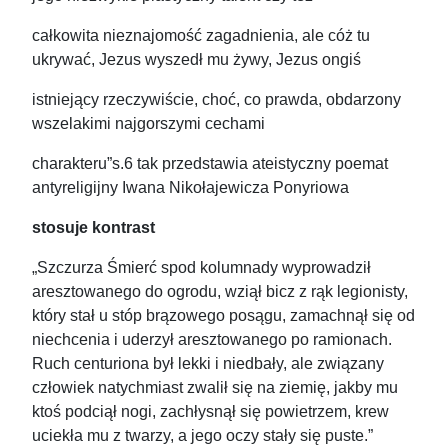
całkowita nieznajomość zagadnienia, ale cóż tu
ukrywać, Jezus wyszedł mu żywy, Jezus ongiś
istniejący rzeczywiście, choć, co prawda, obdarzony
wszelakimi najgorszymi cechami
charakteru”s.6 tak przedstawia ateistyczny poemat
antyreligijny Iwana Nikołajewicza Ponyriowa
stosuje kontrast
„Szczurza Śmierć spod kolumnady wyprowadził
aresztowanego do ogrodu, wziął bicz z rąk legionisty,
który stał u stóp brązowego posągu, zamachnął się od
niechcenia i uderzył aresztowanego po ramionach.
Ruch centuriona był lekki i niedbały, ale związany
człowiek natychmiast zwalił się na ziemię, jakby mu
ktoś podciął nogi, zachłysnął się powietrzem, krew
uciekła mu z twarzy, a jego oczy stały się puste.”