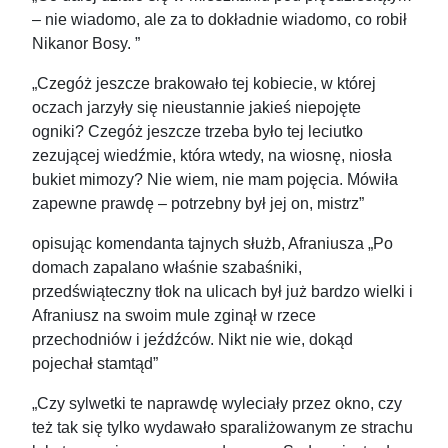
– nie wiadomo, ale za to dokładnie wiadomo, co robił
Nikanor Bosy. ”
„Czegóż jeszcze brakowało tej kobiecie, w której
oczach jarzyły się nieustannie jakieś niepojęte
ogniki? Czegóż jeszcze trzeba było tej leciutko
zezującej wiedźmie, która wtedy, na wiosnę, niosła
bukiet mimozy? Nie wiem, nie mam pojęcia. Mówiła
zapewne prawdę – potrzebny był jej on, mistrz”
opisując komendanta tajnych służb, Afraniusza
„Po
domach zapalano właśnie szabaśniki,
przedświąteczny tłok na ulicach był już bardzo wielki i
Afraniusz na swoim mule zginął w rzece
przechodniów i jeźdźców. Nikt nie wie, dokąd
pojechał stamtąd”
„Czy sylwetki te naprawdę wyleciały przez okno, czy
też tak się tylko wydawało sparaliżowanym ze strachu