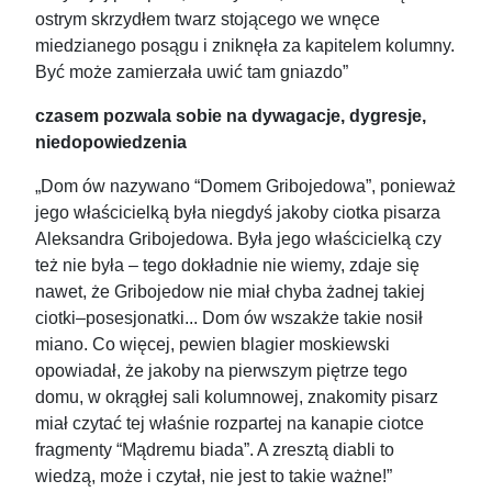
ostrym skrzydłem twarz stojącego we wnęce
miedzianego posągu i zniknęła za kapitelem kolumny.
Być może zamierzała uwić tam gniazdo”
czasem pozwala sobie na dywagacje, dygresje,
niedopowiedzenia
„Dom ów nazywano “Domem Gribojedowa”, ponieważ
jego właścicielką była niegdyś jakoby ciotka pisarza
Aleksandra Gribojedowa. Była jego właścicielką czy
też nie była – tego dokładnie nie wiemy, zdaje się
nawet, że Gribojedow nie miał chyba żadnej takiej
ciotki–posesjonatki... Dom ów wszakże takie nosił
miano. Co więcej, pewien blagier moskiewski
opowiadał, że jakoby na pierwszym piętrze tego
domu, w okrągłej sali kolumnowej, znakomity pisarz
miał czytać tej właśnie rozpartej na kanapie ciotce
fragmenty “Mądremu biada”. A zresztą diabli to
wiedzą, może i czytał, nie jest to takie ważne!”