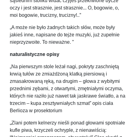
sąsiednim stoliku widać czyjeś przekrwione bycze
oczy i jest strasznie, jest strasznie... O, bogowie, o,
moi bogowie, trucizny, trucizny!..”
„A może nie było żadnych takich słów, może były
jakieś inne, napisane do tejże muzyki, już zupełnie
nieprzyzwoite. To nieważne. ”
naturalistyczne opisy
„Na pierwszym stole leżał nagi, pokryty zaschniętą
krwią tułów ze zmiażdżoną klatką piersiową i
zmasakrowaną ręką, na drugim – głowa z wybitymi
przednimi zębami, z otwartymi, zmętniałymi oczyma,
których nie raziło już nawet tak jaskrawe światło, a na
trzecim – kupa zesztywniałych szmat” opis ciała
Berlioza w prosektorium
„Zlani potem kelnerzy nieśli ponad głowami spotniałe
kufle piwa, krzyczeli ochryple, z nienawiścią: