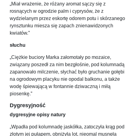
„
Miał wrażenie, że różany aromat sączy się z
rosnących w ogrodzie palm i cyprysów, że z
wydzielanym przez eskortę odorem potu i skórzanego
rynsztunku miesza się zapach znienawidzonych
kwiatów.”
słuchu
„Ciężkie buciory Marka załomotały po mozaice,
związany poszedł za nim bezgłośnie, pod kolumnadą
zapanowało milczenie, słychać było gruchanie gołębi
na ogrodowym placyku nie opodal balkonu, a także
wodę śpiewającą w fontannie dziwaczną i miłą
piosenkę.”
Dygresyjność
dygresyjne opisy natury
„Wpadła pod kolumnadę jaskółka, zatoczyła krąg pod
złotym jej pułapem, obniżyła lot, nieomal musnęła