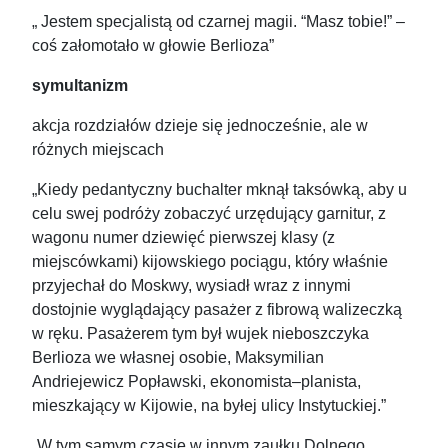
„ Jestem specjalistą od czarnej magii. “Masz tobie!” –
coś załomotało w głowie Berlioza”
symultanizm
akcja rozdziałów dzieje się jednocześnie, ale w
różnych miejscach
„Kiedy pedantyczny buchalter mknął taksówką, aby u
celu swej podróży zobaczyć urzędujący garnitur, z
wagonu numer dziewięć pierwszej klasy (z
miejscówkami) kijowskiego pociągu, który właśnie
przyjechał do Moskwy, wysiadł wraz z innymi
dostojnie wyglądający pasażer z fibrową walizeczką
w ręku. Pasażerem tym był wujek nieboszczyka
Berlioza we własnej osobie, Maksymilian
Andriejewicz Popławski, ekonomista–planista,
mieszkający w Kijowie, na byłej ulicy Instytuckiej.”
„W tym samym czasie w innym zaułku Dolnego