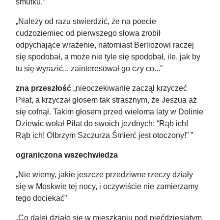
smutku.”
„Należy od razu stwierdzić, że na poecie
cudzoziemiec od pierwszego słowa zrobił
odpychające wrażenie, natomiast Berliozowi raczej
się spodobał, a może nie tyle się spodobał, ile, jak by
tu się wyrazić... zainteresował go czy co...”
zna przeszłość
„nieoczekiwanie zaczął krzyczeć
Piłat, a krzyczał głosem tak strasznym, że Jeszua aż
się cofnął. Takim głosem przed wieloma laty w Dolinie
Dziewic wołał Piłat do swoich jezdnych: “Rąb ich!
Rąb ich! Olbrzym Szczurza Śmierć jest otoczony!” ”
ograniczona wszechwiedza
„Nie wiemy, jakie jeszcze przedziwne rzeczy działy
się w Moskwie tej nocy, i oczywiście nie zamierzamy
tego dociekać”
„Co dalej działo się w mieszkaniu pod pięćdziesiątym