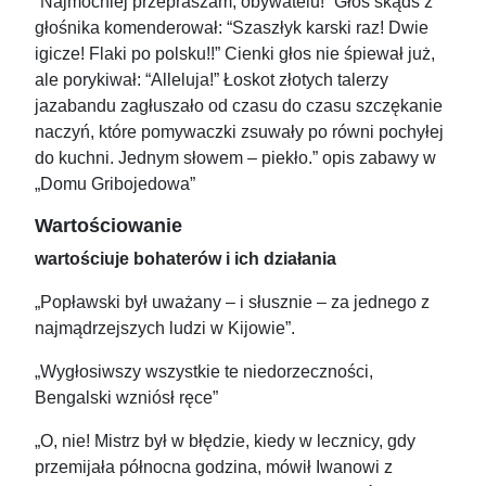
“Najmocniej przepraszam, obywatelu!” Głos skądś z
głośnika komenderował: “Szaszłyk karski raz! Dwie
igicze! Flaki po polsku!!” Cienki głos nie śpiewał już,
ale porykiwał: “Alleluja!” Łoskot złotych talerzy
jazabandu zagłuszało od czasu do czasu szczękanie
naczyń, które pomywaczki zsuwały po równi pochyłej
do kuchni. Jednym słowem – piekło.” opis zabawy w
„Domu Gribojedowa”
Wartościowanie
wartościuje bohaterów i ich działania
„Popławski był uważany – i słusznie – za jednego z
najmądrzejszych ludzi w Kijowie”.
„Wygłosiwszy wszystkie te niedorzeczności,
Bengalski wzniósł ręce”
„O, nie! Mistrz był w błędzie, kiedy w lecznicy, gdy
przemijała północna godzina, mówił Iwanowi z