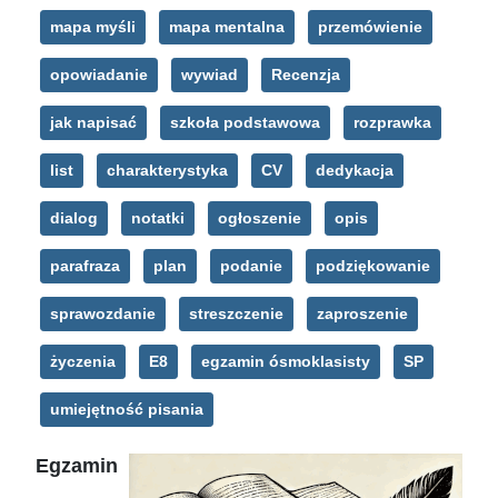
mapa myśli
mapa mentalna
przemówienie
opowiadanie
wywiad
Recenzja
jak napisać
szkoła podstawowa
rozprawka
list
charakterystyka
CV
dedykacja
dialog
notatki
ogłoszenie
opis
parafraza
plan
podanie
podziękowanie
sprawozdanie
streszczenie
zaproszenie
życzenia
E8
egzamin ósmoklasisty
SP
umiejętność pisania
Egzamin