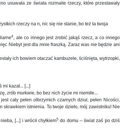
no usuwała ze świata rozmaite rzeczy, które przestawały
tkich rzeczy na n, nic się nie stanie, bo też ta twoja
4
liarne
, ale co innego jest zrobić jakąś rzecz, a co innego
ięc Niebyt jest dla mnie fraszką. Zaraz was nie będzie ani
przestały ich bowiem otaczać kambuzele, ściśnięta, wytrzopki,
 kazał... [...]
ę, zrób murkwie, bo bez nich życie mi niemiłe...
 jest cały pełen olbrzymich czarnych dziur, pełen Nicości,
skrawkiem istnienia. To twoje dzieło, mój zawistniku! Nie
5
eba, [...] i wrócił chyłkiem
do domu – świat zaś po dziś