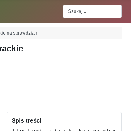
Szukaj
ackie na sprawdzian
rackie
Spis treści
Jak ocalał świat - zadanie literackie na sprawdzian