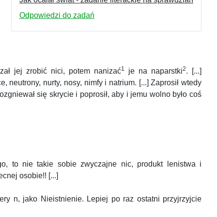
Odpowiedzi do zadań
1
2
ał jej zrobić nici, potem nanizać
je na naparstki
. [...]
neutrony, nurty, nosy, nimfy i natrium. [...] Zaprosił wtedy
zgniewał się skrycie i poprosił, aby i jemu wolno było coś
, to nie takie sobie zwyczajne nic, produkt lenistwa i
ej osobie!! [...]
ry n, jako Nieistnienie. Lepiej po raz ostatni przyjrzyjcie