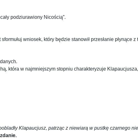
] cały podziurawiony Nicością”.
formułuj wniosek, który będzie stanowił przesłanie płynące z t
odanych.
ą, która w najmniejszym stopniu charakteryzuje Klapaucjusza,
obladły Klapaucjusz, patrząc z niewiarą w pustkę czarnego nieb
zdanie.