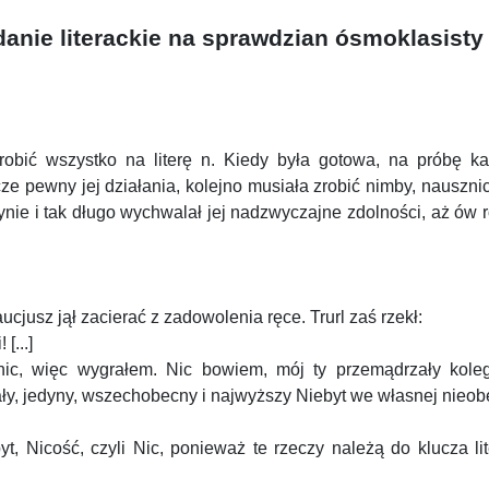
nie literackie na sprawdzian ósmoklasisty
 robić wszystko na literę n. Kiedy była gotowa, na próbę kaz
 pewny jej działania, kolejno musiała zrobić nimby, nausznice, 
nie i tak długo wychwalał jej nadzwyczajne zdolności, aż ów ro
cjusz jął zacierać z zadowolenia ręce. Trurl zaś rzekł:
[...]
ic, więc wygrałem. Nic bowiem, mój ty przemądrzały kolego
ały, jedyny, wszechobecny i najwyższy Niebyt we własnej nieobecn
t, Nicość, czyli Nic, ponieważ te rzeczy należą do klucza lite