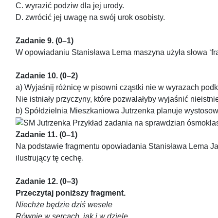
C. wyrazić podziw dla jej urody.
D. zwrócić jej uwagę na swój urok osobisty.
Zadanie 9. (0–1)
W opowiadaniu Stanisława Lema maszyna użyła słowa ‘fras
Zadanie 10. (0–2)
a) Wyjaśnij różnicę w pisowni cząstki nie w wyrazach pod
Nie istniały przyczyny, które pozwalałyby wyjaśnić nieistni
b) Spółdzielnia Mieszkaniowa Jutrzenka planuje wystoso
Zadanie 11. (0–1)
Na podstawie fragmentu opowiadania Stanisława Lema Jak 
ilustrujący tę cechę.
Zadanie 12. (0–3)
Przeczytaj poniższy fragment.
Niechże będzie dziś wesele
Równie w sercach, jak i w dziele.