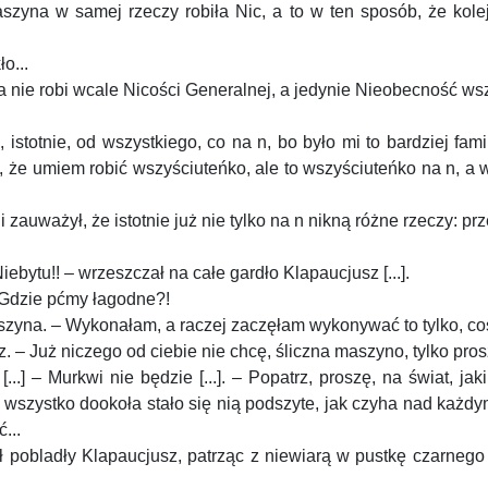
zyna w samej rzeczy robiła Nic, a to w ten sposób, że kolej
o...
a nie robi wcale Nicości Generalnej, a jedynie Nieobecność wszys
istotnie, od wszystkiego, co na n, bo było mi to bardziej fami
 że umiem robić wszyściuteńko, ale to wszyściuteńko na n, a w
li zauważył, że istotnie już nie tylko na n nikną różne rzeczy: 
iebytu!! – wrzeszczał na całe gardło Klapaucjusz [...].
 Gdzie pćmy łagodne?!
szyna. – Wykonałam, a raczej zaczęłam wykonywać to tylko, coś mi
. – Już niczego od ciebie nie chcę, śliczna maszyno, tylko prosz
] – Murkwi nie będzie [...]. – Popatrz, proszę, na świat, jaki
wszystko dookoła stało się nią podszyte, jak czyha nad każdym 
...
pobladły Klapaucjusz, patrząc z niewiarą w pustkę czarnego ni