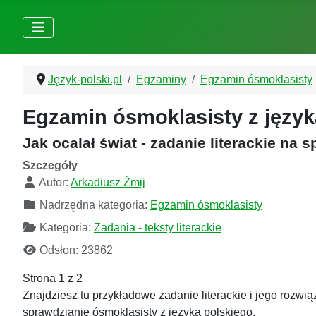
Język-polski.pl
Egzaminy
Egzamin ósmoklasisty
Egzamin ósmoklasisty z języka
Jak ocalał świat - zadanie literackie na 
Szczegóły
Autor:
Arkadiusz Żmij
Nadrzędna kategoria:
Egzamin ósmoklasisty
Kategoria:
Zadania - teksty literackie
Odsłon: 23862
Strona 1 z 2
Znajdziesz tu przykładowe zadanie literackie i jego rozwi
sprawdzianie ósmoklasisty z języka polskiego.