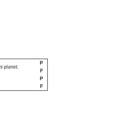
P
i planet.
F
P
F