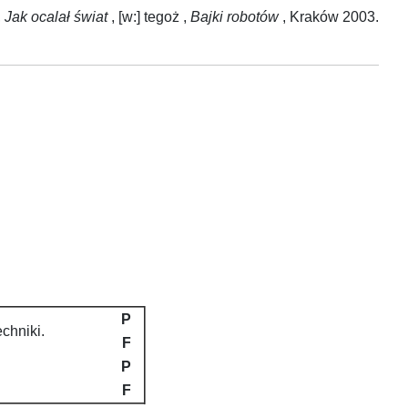
,
Jak ocalał świat
, [w:] tegoż ,
Bajki robotów
, Kraków 2003.
P
chniki.
F
P
F