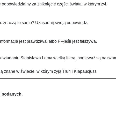
uł się odpowiedzialny za zniknięcie części świata, w którym żył.
ic znaczą to samo? Uzasadnij swoją odpowiedź.
nformacja jest prawdziwa, albo F –jeśli jest fałszywa.
opowiadaniu Stanisława Lema wielką literą, ponieważ są nazwam
są znane w świecie, w którym żyją Trurl i Klapaucjusz.
d podanych.