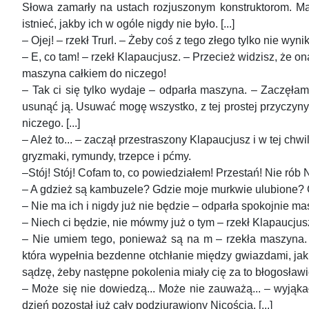
Słowa zamarły na ustach rozjuszonym konstruktorom. Mas
istnieć, jakby ich w ogóle nigdy nie było. [...]
– Ojej! – rzekł Trurl. – Żeby coś z tego złego tylko nie wynikł
– E, co tam! – rzekł Klapaucjusz. – Przecież widzisz, że on
maszyna całkiem do niczego!
– Tak ci się tylko wydaje – odparła maszyna. – Zaczęłam, 
usunąć ją. Usuwać mogę wszystko, z tej prostej przyczyny,
niczego. [...]
– Ależ to... – zaczął przestraszony Klapaucjusz i w tej chwi
gryzmaki, rymundy, trzepce i pćmy.
–Stój! Stój! Cofam to, co powiedziałem! Przestań! Nie rób N
– A gdzież są kambuzele? Gdzie moje murkwie ulubione?
– Nie ma ich i nigdy już nie będzie – odparła spokojnie ma
– Niech ci będzie, nie mówmy już o tym – rzekł Klapaucjusz
– Nie umiem tego, ponieważ są na m – rzekła maszyna. [...
która wypełnia bezdenne otchłanie między gwiazdami, jak 
sądzę, żeby następne pokolenia miały cię za to błogosławić
– Może się nie dowiedzą... Może nie zauważą... – wyjąkał 
dzień pozostał już cały podziurawiony Nicością. [...]