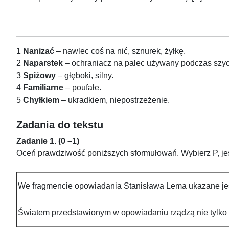
1
Nanizać
– nawlec coś na nić, sznurek, żyłkę.
2
Naparstek
– ochraniacz na palec używany podczas szyc
3
Spiżowy
– głęboki, silny.
4
Familiarne
– poufałe.
5
Chyłkiem
– ukradkiem, niepostrzeżenie.
Zadania do tekstu
Zadanie 1. (0 –1)
Oceń prawdziwość poniższych sformułowań. Wybierz P, jeśli
We fragmencie opowiadania Stanisława Lema ukazane jes
Światem przedstawionym w opowiadaniu rządzą nie tylko pr