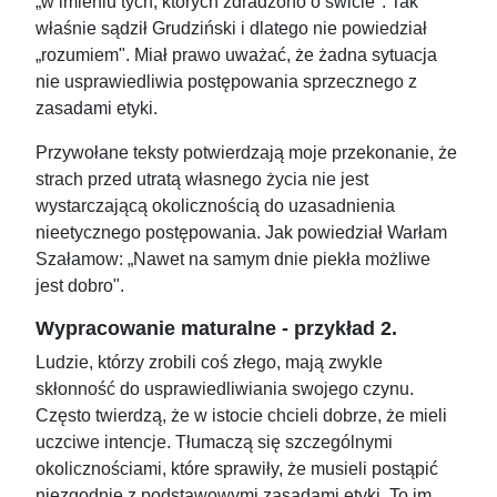
„w imieniu tych, których zdradzono o świcie". Tak
właśnie sądził Grudziński i dlatego nie powiedział
„rozumiem". Miał prawo uważać, że żadna sytuacja
nie usprawiedliwia postępowania sprzecznego z
zasadami etyki.
Przywołane teksty potwierdzają moje przekonanie, że
strach przed utratą własnego życia nie jest
wystarczającą okolicznością do uzasadnienia
nieetycznego postępowania. Jak powiedział Warłam
Szałamow: „Nawet na samym dnie piekła możliwe
jest dobro".
Wypracowanie maturalne - przykład 2.
Ludzie, którzy zrobili coś złego, mają zwykle
skłonność do usprawiedliwiania swojego czynu.
Często twierdzą, że w istocie chcieli dobrze, że mieli
uczciwe intencje. Tłumaczą się szczególnymi
okolicznościami, które sprawiły, że musieli postąpić
niezgodnie z podstawowymi zasadami etyki. To im