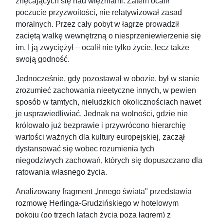
znęcających się nad więźniami. Zatem ocalił
poczucie przyzwoitości, nie relatywizował zasad
moralnych. Przez cały pobyt w łagrze prowadził
zaciętą walkę wewnętrzną o niesprzeniewierzenie się
im. I ją zwyciężył – ocalił nie tylko życie, lecz także
swoją godność.
Jednocześnie, gdy pozostawał w obozie, był w stanie
zrozumieć zachowania nieetyczne innych, w pewien
sposób w tamtych, nieludzkich okolicznościach nawet
je usprawiedliwiać. Jednak na wolności, gdzie nie
królowało już bezprawie i przywrócono hierarchię
wartości ważnych dla kultury europejskiej, zaczął
dystansować się wobec rozumienia tych
niegodziwych zachowań, których się dopuszczano dla
ratowania własnego życia.
Analizowany fragment „Innego świata" przedstawia
rozmowę Herlinga-Grudzińskiego w hotelowym
pokoju (po trzech latach życia poza łagrem) z