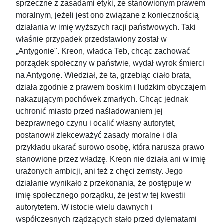
sprzeczne z zasadami etyki, ze stanowionym prawem
moralnym, jeżeli jest ono związane z koniecznością
działania w imię wyższych racji państwowych. Taki
właśnie przypadek przedstawiony został w
„Antygonie". Kreon, władca Teb, chcąc zachować
porządek społeczny w państwie, wydał wyrok śmierci
na Antygonę. Wiedział, że ta, grzebiąc ciało brata,
działa zgodnie z prawem boskim i ludzkim obyczajem
nakazującym pochówek zmarłych. Chcąc jednak
uchronić miasto przed naśladowaniem jej
bezprawnego czynu i ocalić własny autorytet,
postanowił zlekceważyć zasady moralne i dla
przykładu ukarać surowo osobę, która narusza prawo
stanowione przez władzę. Kreon nie działa ani w imię
urażonych ambicji, ani też z chęci zemsty. Jego
działanie wynikało z przekonania, że postępuje w
imię społecznego porządku, że jest w tej kwestii
autorytetem. W istocie wielu dawnych i
współczesnych rządzących stało przed dylematami