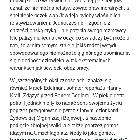
obowiązujące wszystkich prawo. Z tej perspektywy
uznał, że nie można relatywizować praw moralnych, a
spełnienie oczekiwań Jewrieja byłoby właśnie ich
relatywizowaniem. Jednocześnie – zgodnie z
chrześcijańską etyką – nie potępia swego rozmówcy.
Nie patrzy mu jednak w oczy, co świadczy być może o
tym, że w nim samym istnieje jakiś rodzaj wstydu
spowodowanego niemożnością głośnego upominania
się o godność człowieka w tak ekstremalnych
warunkach jak sowiecki obóz pracy.
W „szczególnych okolicznościach" znalazł się
również Marek Edelman, bohater reportażu Hanny
Krall „Zdążyć przed Panem Bogiem". W piekle getta
potrafił jednak nie tylko nadać sens swojemu życiu
poprzez przygotowanie (wraz z innymi członkami
Żydowskiej Organizacji Bojowej), a następnie
podjęcie zbrojnej walki, ale także poprzez pomoc
idącym na Umschlagplatz, kiedy to jako goniec,