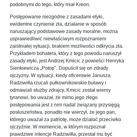
podobnymi do tego, który miał Kreon.
Postępowanie niezgodne z zasadami etyki,
ewidentne czynienie zła, działanie w sposób
naruszający podstawowe zasady moralne, można
usprawiedliwić niewłaściwym rozpoznaniem
zaistniałej sytuacji, brakiem możliwości odkrycia zła.
Przykładem bohatera, który z tego powodu naruszył
zasady etyki, jest Andrzej Kmicic z powieści Henryka
Sienkiewicza „Potop". Dopuścił się on zdrady
ojczyzny. W sytuacji, kiedy oficerowie Janusza
Radziwiłła rzucali pułkownikowskie buławy i
odmawiali służby zdrajcy, Kmicic został wierny
tyranowi, bo uważał, że mimo jego złego
postępowania jest z nim nadal związany przysięgą
posłuszeństwa, ponadto nie wierzył, że jego pan,
którego uważał za patriotę, może działać przeciwko
ojczyźnie. W momencie, w którym rozpoznał
prawdziwe intencje Radziwiłła, przestał mu być