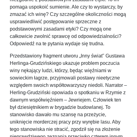
pomaga uspokoić sumienie. Ale czy to wystarczy, by
zmazać ich winę? Czy szczególne okoliczności mogą
usprawiedliwić postępowanie sprzeczne z
podstawowymi zasadami etyki? Czy mogą one
całkowicie zwolnić sprawcę od odpowiedzialności?
Odpowiedź na te pytania wydaje się trudna.
Przedstawiony fragment utworu „Inny świat" Gustawa
Herlinga-Grudzińskiego ukazuje problem poczucia
winy nękający ludzi, którzy, będąc więźniami w
sowieckim łagrze, przyjmowali postawy nieetyczne
względem swoich współtowarzyszy niedoli. Narrator –
Herling-Grudziński opowiada o spotkaniu w Rzymie z
dawnym współwięźniem – Jewriejem. Człowiek ten
był dziesiętnikiem w brygadzie budowlanej. To
stanowisko dawało mu szansę na przeżycie,
uniknięcie morderczej pracy przy wyrębie lasu. Aby
tego stanowiska nie stracić, zgodził się na złożenie
nieprawdziwego zeznania przeciwko czterem innym