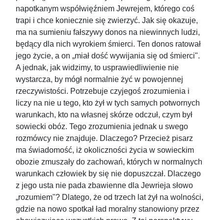
napotkanym współwięźniem Jewrejem, którego coś
trapi i chce koniecznie się zwierzyć. Jak się okazuje,
ma na sumieniu fałszywy donos na niewinnych ludzi,
będący dla nich wyrokiem śmierci. Ten donos ratował
jego życie, a on „miał dość wywijania się od śmierci".
A jednak, jak widzimy, to usprawiedliwienie nie
wystarcza, by mógł normalnie żyć w powojennej
rzeczywistości. Potrzebuje czyjegoś zrozumienia i
liczy na nie u tego, kto żył w tych samych potwornych
warunkach, kto na własnej skórze odczuł, czym był
sowiecki obóz. Tego zrozumienia jednak u swego
rozmówcy nie znajduje. Dlaczego? Przecież pisarz
ma świadomość, iż okoliczności życia w sowieckim
obozie zmuszały do zachowań, których w normalnych
warunkach człowiek by się nie dopuszczał. Dlaczego
z jego usta nie pada zbawienne dla Jewrieja słowo
„rozumiem"? Dlatego, że od trzech lat żył na wolności,
gdzie na nowo spotkał ład moralny stanowiony przez