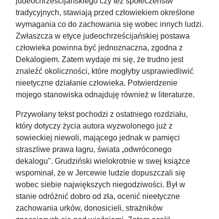
judeochrześcijańskiego czy też społeczeństw
tradycyjnych, stawiają przed człowiekiem określone
wymagania co do zachowania się wobec innych ludzi.
Zwłaszcza w etyce judeochrześcijańskiej postawa
człowieka powinna być jednoznaczna, zgodna z
Dekalogiem. Zatem wydaje mi się, że trudno jest
znaleźć okoliczności, które mogłyby usprawiedliwić
nieetyczne działanie człowieka. Potwierdzenie
mojego stanowiska odnajduję również w literaturze.
Przywołany tekst pochodzi z ostatniego rozdziału,
który dotyczy życia autora wyzwolonego już z
sowieckiej niewoli, mającego jednak w pamięci
straszliwe prawa łagru, świata „odwróconego
dekalogu". Grudziński wielokrotnie w swej książce
wspominał, że w Jercewie ludzie dopuszczali się
wobec siebie największych niegodziwości. Był w
stanie odróżnić dobro od zła, ocenić nieetyczne
zachowania urków, donosicieli, strażników