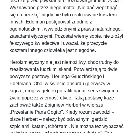
jeszcze przed powstaniem, rozdawał „numerki życia".
Wyznawane przez niego motto: „Nie dać wepchnąć
się na beczkę" nigdy nie było realizowane kosztem
innych. Edelman postępował zgodnie z
ogólnoludzkimi, wywiedzionymi z prawa naturalnego,
zasadami etycznymi. Pozostał wierny sobie, nie złożył
fałszywego świadectwa i uważał, że przeżycie
kosztem innego człowieka jest niegodne.
Heroizm etyczny nie jest niemożliwy, choć trudny do
zrealizowania ludzkimi siłami. Potwierdzają to dwie
powyższe postawy: Herlinga-Grudzińskiego i
Edelmana. Obaj w świecie absurdu (pierwszy w
łagrze, drugi w getcie) potrafili nadać sens swojemu
życiu poprzez wierność etyce. Taką postawę każe
zachować także Zbigniew Herbert w wierszu
„Przesłanie Pana Cogito". Kiedy rozum zawodzi –
pisze Herbert – należy być odważnym, gardzić
szpiclami, katami, tchórzami. Nie można też wybaczać