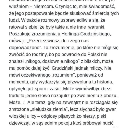
więźniom – Niemcom. Czyniąc to, miał świadomość,
że jego postępowanie będzie skutkować śmiercią tych
ludzi. W trakcie rozmowy usprawiedliwia się, że
ratował siebie, że były takie a nie inne warunki.
Poszukuje zrozumienia u Herlinga-Grudzińskiego,
mówiąc: „Przecież wiesz, do czego nas
doprowadzono". To zrozumienie, po które nie mógł się
zwrócić do rodziny, bo po powrocie do Polski nie
znalazł „nikogo, dosłownie nikogo" z bliskich, może
mu pomóc dalej żyć. Grudziński jednak milczy. Nie
mówi oczekiwanego „rozumiem", ponieważ od
momentu, gdy wydarzyła się przywołana tu historia,
upłynęło już sporo czasu: „Może wymówiłbym bez
trudu to jedno słowo nazajutrz po zwolnieniu z obozu.
Może...". Ale teraz, gdy na zewnątrz nie rozciągała się
zmrożona „nieludzka ziemia", lecz słychać było gwar
włoskiej ulicy – odgłosy pijanych żołnierzy, piski
dziewcząt, w sąsiednim pokoju ktoś próbował nucić