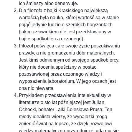
ich śmieszy albo denerwuje.
Dla filozofa z bajki Krasickiego największą
wartością była nauka, której wartość są w stanie
pojąć jedynie ludzie o szerokich horyzontach
(takim człowiekiem nie jest przedstawiony w
bajce spadkobierca uczonego).
Filozof poświęca całe swoje życie poszukiwaniu
prawdy, a nie gromadzeniu dóbr materialnych.
Jest kimś odmiennym od swojego spadkobiercy,
który nie docenia spuścizny w postaci
pozostawionej przez uczonego wiedzy i
wyposażenia laboratorium. W jego oczach jest
ona nic niewarta.
Przykładem przedstawienia intelektualisty w
literaturze o sto lat późniejszej jest Julian
Ochocki, bohater Lalki Bolesława Prusa. Ten
młody idealista wierzy, że wynalazki mogą
zmienić świat na lepsze, że dzięki rozwojowi
wiedzy matematyczno-przyrodniczej uda mu się