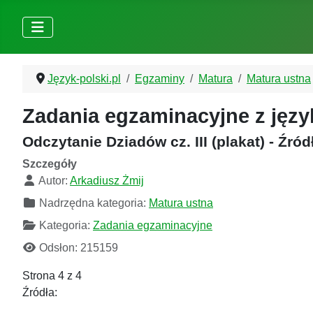
Język-polski.pl
Egzaminy
Matura
Matura ustna
Zadania egzaminacyjne z języ
Odczytanie Dziadów cz. III (plakat) - Źród
Szczegóły
Autor:
Arkadiusz Żmij
Nadrzędna kategoria:
Matura ustna
Kategoria:
Zadania egzaminacyjne
Odsłon: 215159
Strona 4 z 4
Źródła: