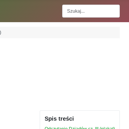
Szukaj
)
Spis treści
Odczytanie Dziadów cz. III (plakat)