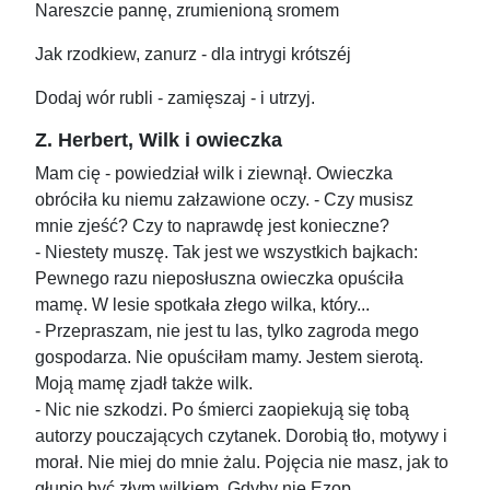
Nareszcie pannę, zrumienioną sromem
Jak rzodkiew, zanurz - dla intrygi krótszéj
Dodaj wór rubli - zamięszaj - i utrzyj.
Z. Herbert, Wilk i owieczka
Mam cię - powiedział wilk i ziewnął. Owieczka
obróciła ku niemu załzawione oczy. - Czy musisz
mnie zjeść? Czy to naprawdę jest konieczne?
- Niestety muszę. Tak jest we wszystkich bajkach:
Pewnego razu nieposłuszna owieczka opuściła
mamę. W lesie spotkała złego wilka, który...
- Przepraszam, nie jest tu las, tylko zagroda mego
gospodarza. Nie opuściłam mamy. Jestem sierotą.
Moją mamę zjadł także wilk.
- Nic nie szkodzi. Po śmierci zaopiekują się tobą
autorzy pouczających czytanek. Dorobią tło, motywy i
morał. Nie miej do mnie żalu. Pojęcia nie masz, jak to
głupio być złym wilkiem. Gdyby nie Ezop,