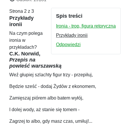
Strona 2 z 3
Spis treści
Przykłady
ironii
Ironia - trop, figura retoryczna
Na czym polega
Przykłady ironii
ironia w
Odpowiedzi
przykładach?
C.K. Norwid,
Przepis na
powieść warszawską
Weź głupiej szlachty figur trzy - przepiłuj,
Będzie sześć - dodaj Żydów z ekonomem,
Zamięszaj piórem albo batem wyłój,
I dolej wody, aż stanie się tomem -
Zagrzej to albo, gdy masz czas, umiłuj!...