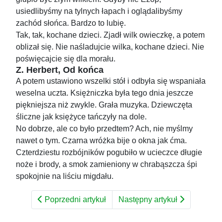
usiedlibyśmy na tylnych łapach i oglądalibyśmy
zachód słońca. Bardzo to lubię.
Tak, tak, kochane dzieci. Zjadł wilk owieczkę, a potem
oblizał się. Nie naśladujcie wilka, kochane dzieci. Nie
poświęcajcie się dla morału.
Z. Herbert, Od końca
A potem ustawiono wszelki stół i odbyła się wspaniała
weselna uczta. Księżniczka była tego dnia jeszcze
piękniejsza niż zwykle. Grała muzyka. Dziewczęta
śliczne jak księżyce tańczyły na dole.
No dobrze, ale co było przedtem? Ach, nie myślmy
nawet o tym. Czarna wróżka bije o okna jak ćma.
Czterdziestu rozbójników pogubiło w ucieczce długie
noże i brody, a smok zamieniony w chrabąszcza śpi
spokojnie na liściu migdału.
Poprzedni artykuł
Następny artykuł