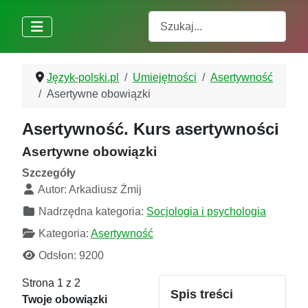
Szukaj
Język-polski.pl
Umiejętności
Asertywność
Asertywne obowiązki
Asertywność. Kurs asertywności
Asertywne obowiązki
Szczegóły
Autor:
Arkadiusz Żmij
Nadrzędna kategoria:
Socjologia i psychologia
Kategoria:
Asertywność
Odsłon: 9200
Strona 1 z 2
Spis treści
Twoje obowiązki