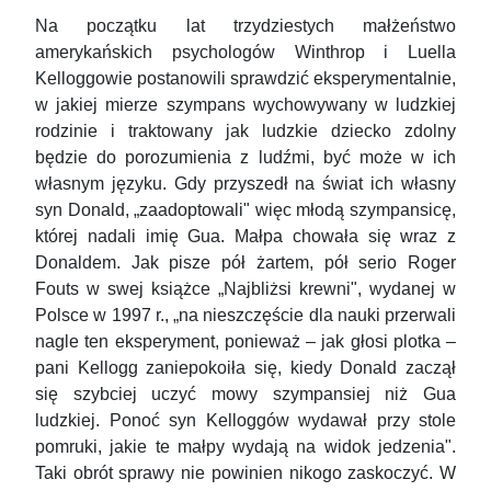
Na początku lat trzydziestych małżeństwo
amerykańskich psychologów Winthrop i Luella
Kelloggowie postanowili sprawdzić eksperymentalnie,
w jakiej mierze szympans wychowywany w ludzkiej
rodzinie i traktowany jak ludzkie dziecko zdolny
będzie do porozumienia z ludźmi, być może w ich
własnym języku. Gdy przyszedł na świat ich własny
syn Donald, „zaadoptowali" więc młodą szympansicę,
której nadali imię Gua. Małpa chowała się wraz z
Donaldem. Jak pisze pół żartem, pół serio Roger
Fouts w swej książce „Najbliżsi krewni", wydanej w
Polsce w 1997 r., „na nieszczęście dla nauki przerwali
nagle ten eksperyment, ponieważ – jak głosi plotka –
pani Kellogg zaniepokoiła się, kiedy Donald zaczął
się szybciej uczyć mowy szympansiej niż Gua
ludzkiej. Ponoć syn Kelloggów wydawał przy stole
pomruki, jakie te małpy wydają na widok jedzenia".
Taki obrót sprawy nie powinien nikogo zaskoczyć. W