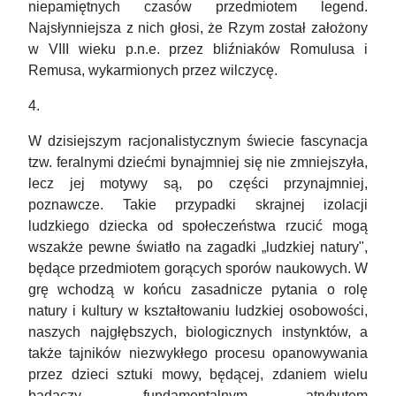
niepamiętnych czasów przedmiotem legend.
Najsłynniejsza z nich głosi, że Rzym został założony
w VIII wieku p.n.e. przez bliźniaków Romulusa i
Remusa, wykarmionych przez wilczycę.
4.
W dzisiejszym racjonalistycznym świecie fascynacja
tzw. feralnymi dziećmi bynajmniej się nie zmniejszyła,
lecz jej motywy są, po części przynajmniej,
poznawcze. Takie przypadki skrajnej izolacji
ludzkiego dziecka od społeczeństwa rzucić mogą
wszakże pewne światło na zagadki „ludzkiej natury",
będące przedmiotem gorących sporów naukowych. W
grę wchodzą w końcu zasadnicze pytania o rolę
natury i kultury w kształtowaniu ludzkiej osobowości,
naszych najgłębszych, biologicznych instynktów, a
także tajników niezwykłego procesu opanowywania
przez dzieci sztuki mowy, będącej, zdaniem wielu
badaczy, fundamentalnym atrybutem