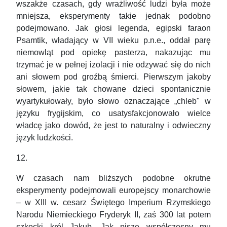
wszakże czasach, gdy wrażliwość ludzi była może
mniejsza, eksperymenty takie jednak podobno
podejmowano. Jak głosi legenda, egipski faraon
Psamtik, władający w VII wieku p.n.e., oddał parę
niemowląt pod opiekę pasterza, nakazując mu
trzymać je w pełnej izolacji i nie odzywać się do nich
ani słowem pod groźbą śmierci. Pierwszym jakoby
słowem, jakie tak chowane dzieci spontanicznie
wyartykułowały, było słowo oznaczające „chleb" w
języku frygijskim, co usatysfakcjonowało wielce
władcę jako dowód, że jest to naturalny i odwieczny
język ludzkości.
12.
W czasach nam bliższych podobne okrutne
eksperymenty podejmowali europejscy monarchowie
– w XIII w. cesarz Świętego Imperium Rzymskiego
Narodu Niemieckiego Fryderyk II, zaś 300 lat potem
szkocki król Jakub. Jak pisze współczesny mu