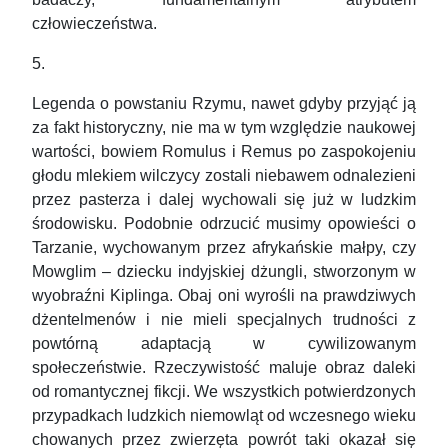
człowieczeństwa.
5.
Legenda o powstaniu Rzymu, nawet gdyby przyjąć ją
za fakt historyczny, nie ma w tym względzie naukowej
wartości, bowiem Romulus i Remus po zaspokojeniu
głodu mlekiem wilczycy zostali niebawem odnalezieni
przez pasterza i dalej wychowali się już w ludzkim
środowisku. Podobnie odrzucić musimy opowieści o
Tarzanie, wychowanym przez afrykańskie małpy, czy
Mowglim – dziecku indyjskiej dżungli, stworzonym w
wyobraźni Kiplinga. Obaj oni wyrośli na prawdziwych
dżentelmenów i nie mieli specjalnych trudności z
powtórną adaptacją w cywilizowanym
społeczeństwie. Rzeczywistość maluje obraz daleki
od romantycznej fikcji. We wszystkich potwierdzonych
przypadkach ludzkich niemowląt od wczesnego wieku
chowanych przez zwierzęta powrót taki okazał się