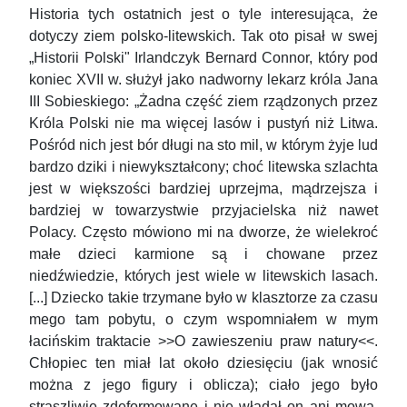
Historia tych ostatnich jest o tyle interesująca, że
dotyczy ziem polsko-litewskich. Tak oto pisał w swej
„Historii Polski" Irlandczyk Bernard Connor, który pod
koniec XVII w. służył jako nadworny lekarz króla Jana
III Sobieskiego: „Żadna część ziem rządzonych przez
Króla Polski nie ma więcej lasów i pustyń niż Litwa.
Pośród nich jest bór długi na sto mil, w którym żyje lud
bardzo dziki i niewykształcony; choć litewska szlachta
jest w większości bardziej uprzejma, mądrzejsza i
bardziej w towarzystwie przyjacielska niż nawet
Polacy. Często mówiono mi na dworze, że wielekroć
małe dzieci karmione są i chowane przez
niedźwiedzie, których jest wiele w litewskich lasach.
[...] Dziecko takie trzymane było w klasztorze za czasu
mego tam pobytu, o czym wspomniałem w mym
łacińskim traktacie >>O zawieszeniu praw natury<<.
Chłopiec ten miał lat około dziesięciu (jak wnosić
można z jego figury i oblicza); ciało jego było
straszliwie zdeformowane i nie władał on ani mową,