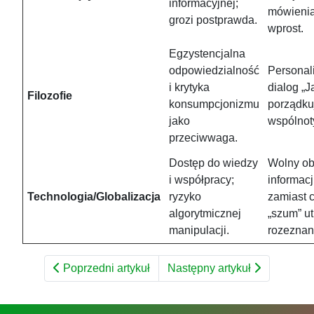
informacyjnej;
mówieni
grozi postprawda.
wprost.
Egzystencjalna
odpowiedzialność
Personal
i krytyka
dialog „J
Filozofie
konsumpcjonizmu
porządku
jako
wspólnot
przeciwwaga.
Dostęp do wiedzy
Wolny ob
i współpracy;
informacj
Technologia/Globalizacja
ryzyko
zamiast 
algorytmicznej
„szum” ut
manipulacji.
rozeznan
Poprzedni artykuł
Następny artykuł