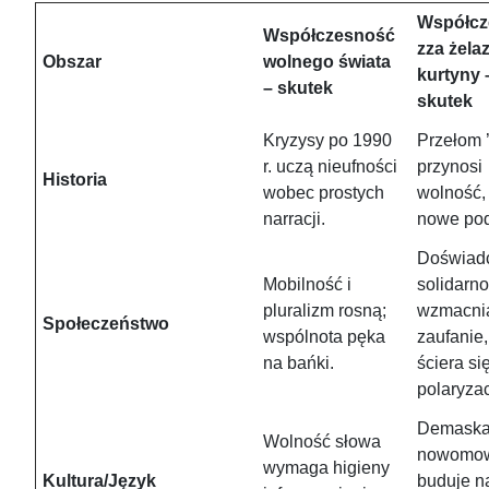
Współcz
Współczesność
zza żela
Obszar
wolnego świata
kurtyny 
– skutek
skutek
Kryzysy po 1990
Przełom 
r. uczą nieufności
przynosi
Historia
wobec prostych
wolność, 
narracji.
nowe pod
Doświad
Mobilność i
solidarno
pluralizm rosną;
wzmacni
Społeczeństwo
wspólnota pęka
zaufanie
na bańki.
ściera si
polaryzac
Demaska
Wolność słowa
nowomo
wymaga higieny
Kultura/Język
buduje n