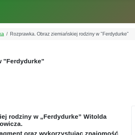
ka
Rozprawka. Obraz ziemiańskiej rodziny w "Ferdydurke"
w "Ferdydurke"
iej rodziny w „Ferdydurke” Witolda
owicza.
fragment oraz wykorzystując znajomość