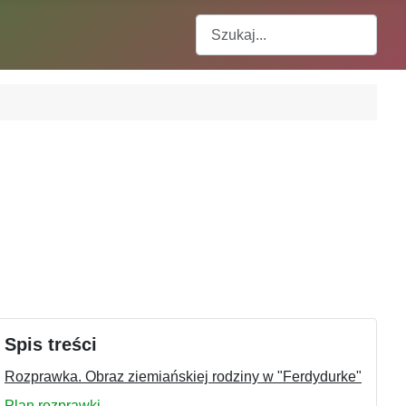
Szukaj
Spis treści
Rozprawka. Obraz ziemiańskiej rodziny w "Ferdydurke"
Plan rozprawki