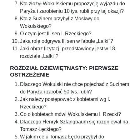
Kto złożył Wokulskiemu propozycję wyjazdu do
Paryża i zarobieniu 10 tys. rubli przy tej okazji?
Kto z Suzinem przybył z Moskwy do
Wokulskiego?
O czym jest III sen I. Rzeckiego?
Jaką rolę odgrywa III sen w fabule „Lalki"?
Jaki obraz licytacji przedstawiony jest w 18.
rozdziale „Lalki"?
ROZDZIAŁ DZIEWIĘTNASTY: PIERWSZE
OSTRZEŻENIE
Dlaczego Wokulski nie chce pojechać z Suzinem
do Paryża i zarobić 50 tys. rubli?
Jak należy postępować z kobietami wg I.
Rzeckiego?
Co o kobietach mówi Wokulskiemu I. Rzecki?
Dlaczego Henryk Szlangbaum się rozgniewał na
Tomasz Łęckiego?
W jakim celu Tomasz Łęcki przybył do