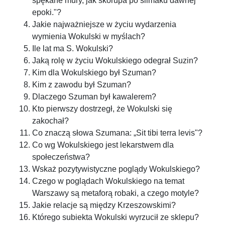
spękane mury, jak skorupa po ślimaku dawnej
epoki."?
Jakie najważniejsze w życiu wydarzenia
wymienia Wokulski w myślach?
Ile lat ma S. Wokulski?
Jaką rolę w życiu Wokulskiego odegrał Suzin?
Kim dla Wokulskiego był Szuman?
Kim z zawodu był Szuman?
Dlaczego Szuman był kawalerem?
Kto pierwszy dostrzegł, że Wokulski się
zakochał?
Co znaczą słowa Szumana: „Sit tibi terra levis"?
Co wg Wokulskiego jest lekarstwem dla
społeczeństwa?
Wskaż pozytywistyczne poglądy Wokulskiego?
Czego w poglądach Wokulskiego na temat
Warszawy są metaforą robaki, a czego motyle?
Jakie relacje są między Krzeszowskimi?
Którego subiekta Wokulski wyrzucił ze sklepu?