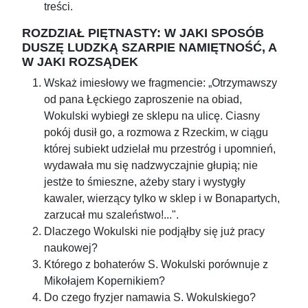
treści.
ROZDZIAŁ PIĘTNASTY: W JAKI SPOSÓB
DUSZĘ LUDZKĄ SZARPIE NAMIĘTNOŚĆ, A
W JAKI ROZSĄDEK
Wskaż imiesłowy we fragmencie: „Otrzymawszy
od pana Łęckiego zaproszenie na obiad,
Wokulski wybiegł ze sklepu na ulicę. Ciasny
pokój dusił go, a rozmowa z Rzeckim, w ciągu
której subiekt udzielał mu przestróg i upomnień,
wydawała mu się nadzwyczajnie głupią; nie
jestże to śmieszne, ażeby stary i wystygły
kawaler, wierzący tylko w sklep i w Bonapartych,
zarzucał mu szaleństwo!...".
Dlaczego Wokulski nie podjąłby się już pracy
naukowej?
Którego z bohaterów S. Wokulski porównuje z
Mikołajem Kopernikiem?
Do czego fryzjer namawia S. Wokulskiego?