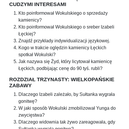
CUDZYMI INTERESAMI
Kto poinformował Wokulskiego o sprzedaży
kamienicy?
Kto poinformował Wokulskiego o sreber Izabeli
Łęckiej?
Znajdź przykłady indywidualizacji językowej.
Kogo w trakcie oględzin kamienicy Łęckich
spotkał Wokulski?
Jak nazywa się Żyd, który licytował kamienicę
Łęckich, podbijając cenę do 90 tyś. rubli?
ROZDZIAŁ TRZYNASTY: WIELKOPAŃSKIE
ZABAWY
Dlaczego Izabeli zależało, by Sułtanka wygrała
gonitwę?
W jaki sposób Wokulski zmobilizował Yunga do
zwycięstwa?
Dlaczego widownia tak żywo zareagowała, gdy
Sułtanka wygrała gonitwę?