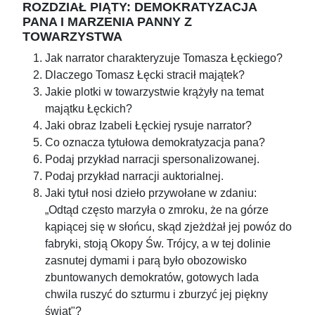
ROZDZIAŁ PIĄTY: DEMOKRATYZACJA
PANA I MARZENIA PANNY Z
TOWARZYSTWA
Jak narrator charakteryzuje Tomasza Łęckiego?
Dlaczego Tomasz Łęcki stracił majątek?
Jakie plotki w towarzystwie krążyły na temat
majątku Łęckich?
Jaki obraz Izabeli Łęckiej rysuje narrator?
Co oznacza tytułowa demokratyzacja pana?
Podaj przykład narracji spersonalizowanej.
Podaj przykład narracji auktorialnej.
Jaki tytuł nosi dzieło przywołane w zdaniu:
„Odtąd często marzyła o zmroku, że na górze
kąpiącej się w słońcu, skąd zjeżdżał jej powóz do
fabryki, stoją Okopy Św. Trójcy, a w tej dolinie
zasnutej dymami i parą było obozowisko
zbuntowanych demokratów, gotowych lada
chwila ruszyć do szturmu i zburzyć jej piękny
świat"?