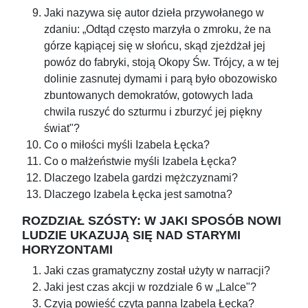
Jaki nazywa się autor dzieła przywołanego w
zdaniu: „Odtąd często marzyła o zmroku, że na
górze kąpiącej się w słońcu, skąd zjeżdżał jej
powóz do fabryki, stoją Okopy Św. Trójcy, a w tej
dolinie zasnutej dymami i parą było obozowisko
zbuntowanych demokratów, gotowych lada
chwila ruszyć do szturmu i zburzyć jej piękny
świat"?
Co o miłości myśli Izabela Łęcka?
Co o małżeństwie myśli Izabela Łęcka?
Dlaczego Izabela gardzi mężczyznami?
Dlaczego Izabela Łęcka jest samotna?
ROZDZIAŁ SZÓSTY: W JAKI SPOSÓB NOWI
LUDZIE UKAZUJĄ SIĘ NAD STARYMI
HORYZONTAMI
Jaki czas gramatyczny został użyty w narracji?
Jaki jest czas akcji w rozdziale 6 w „Lalce"?
Czyją powieść czyta panna Izabela Łęcka?