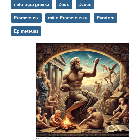
mitologia grecka
Zeus
Dzeus
Prometeusz
mit o Prometeuszu
Pandora
Epimeteusz