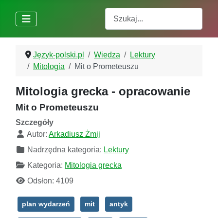
Szukaj
Język-polski.pl
Wiedza
Lektury
Mitologia
Mit o Prometeuszu
Mitologia grecka - opracowanie
Mit o Prometeuszu
Szczegóły
Autor:
Arkadiusz Żmij
Nadrzędna kategoria:
Lektury
Kategoria:
Mitologia grecka
Odsłon: 4109
plan wydarzeń
mit
antyk