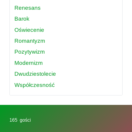
Renesans
Barok
Oświecenie
Romantyzm
Pozytywizm
Modernizm
Dwudziestolecie
Współczesność
165 gości