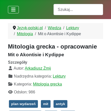
Szukaj
Język-polski.pl
Wiedza
Lektury
Mitologia
Mit o Akontisie i Kydippe
Mitologia grecka - opracowanie
Mit o Akontisie i Kydippe
Szczegóły
Autor:
Arkadiusz Żmij
Nadrzędna kategoria:
Lektury
Kategoria:
Mitologia grecka
Odsłon: 986
plan wydarzeń
mit
antyk