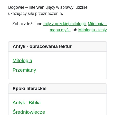
Bogowie – interweniujący w sprawy ludzkie,
ukazujący siłę przeznaczenia.
Zobacz też: inne
mity z greckiej mitologii
,
Mitologia -
mapa myśli
lub
Mitologia - testy
Antyk - opracowania lektur
Mitologia
Przemiany
Epoki literackie
Antyk i Biblia
Średniowiecze