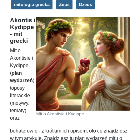
mitologia grecka
Zeus
Dzeus
Akontis i
Kydippe
- mit
grecki
Mit o
Akontisie i
Kydippe
(
plan
wydarzeń
),
toposy
literackie
(motywy,
tematy)
Mit o Akontisie i Kydippe
oraz
bohaterowie - z krótkim ich opisem, oto co znajdziesz
w tym artykule. Znajdziesz tu plan wydarzeń mitu o