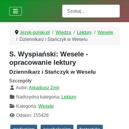
Szukaj
Język-polski.pl
Wiedza
Lektury
Wesele
Dziennikarz i Stańczyk w Weselu
S. Wyspiański: Wesele -
opracowanie lektury
Dziennikarz i Stańczyk w Weselu
Szczegóły
Autor:
Arkadiusz Żmij
Nadrzędna kategoria:
Lektury
Kategoria:
Wesele
Odsłon: 155428