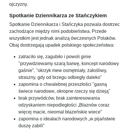
ojczyzny.
Spotkanie Dziennikarza ze Stańczykiem
Spotkanie Dziennikarza i Stańczyka pozwala dostrzec
zachodzące między nimi podobieństwa. Przede
wszystkim jest jednak analizą ówczesnych Polaków.
Obaj dostrzegają upadek polskiego społeczeństwa:
zatraciło się, zagubiło i powoli ginie
"przywdziewamy szarą barwę, koncept narodowy
gaśnie”, "okrzyk mew osmętniały, żałośliwy,
straszny, gdy od brzegu odbiegły daleko"
zapomina o chwalebnej przeszłości "gasną
świece narodowe, okropne rzeczy się dzieją"
brak przywódców, brak zainteresowania
odzyskaniem niepodległości „Błaznów coraz
więcej macie, nieomal błazeńskie wiece”
zapomina o ideałach narodowych „w pijaństwie
duszę zabili”