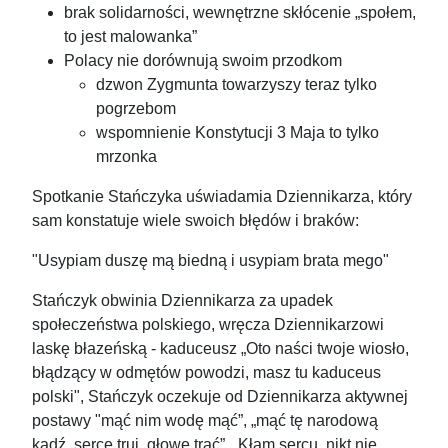
brak solidarności, wewnętrzne skłócenie „społem,
to jest malowanka”
Polacy nie dorównują swoim przodkom
dzwon Zygmunta towarzyszy teraz tylko
pogrzebom
wspomnienie Konstytucji 3 Maja to tylko
mrzonka
Spotkanie Stańczyka uświadamia Dziennikarza, który
sam konstatuje wiele swoich błędów i braków:
"Usypiam duszę mą biedną i usypiam brata mego"
Stańczyk obwinia Dziennikarza za upadek
społeczeństwa polskiego, wręcza Dziennikarzowi
laskę błazeńską - kaduceusz „Oto naści twoje wiosło,
błądzący w odmętów powodzi, masz tu kaduceus
polski", Stańczyk oczekuje od Dziennikarza aktywnej
postawy "mąć nim wodę mąć”, „mąć tę narodową
kadź, serce truj, głowę trać”, „Kłam sercu, nikt nie