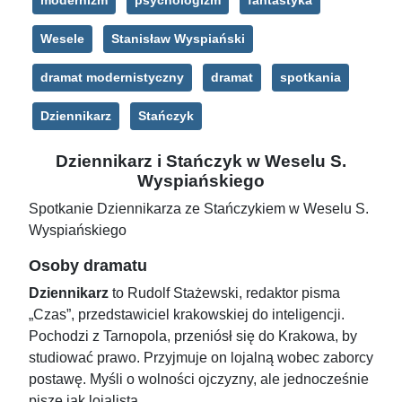
modernizm
psychologizm
fantastyka
Wesele
Stanisław Wyspiański
dramat modernistyczny
dramat
spotkania
Dziennikarz
Stańczyk
Dziennikarz i Stańczyk w Weselu S.
Wyspiańskiego
Spotkanie Dziennikarza ze Stańczykiem w Weselu S.
Wyspiańskiego
Osoby dramatu
Dziennikarz
to Rudolf Stażewski, redaktor pisma
„Czas”, przedstawiciel krakowskiej do inteligencji.
Pochodzi z Tarnopola, przeniósł się do Krakowa, by
studiować prawo. Przyjmuje on lojalną wobec zaborcy
postawę. Myśli o wolności ojczyzny, ale jednocześnie
pisze jak lojalista.