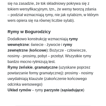
się na zasadzie, że tok składniowy pokrywa się z
tokiem wersyfikacyjnym, tzn., że wersy tworzą zdania
– podział wzmacniają rymy, nie jak sylabizm, w którym
wers opiera się na równej liczbie sylab).
Rymy w Bogurodzicy
Dodatkowo konstrukcję wzmacniają
rymy
wewnętrzne
: świecie - żywocie i
rymy
zewnętrzne
(
końcowe
): Bożycze - człowiecze,
nosimy - prosimy, pobyt – przebyt. Wszystkie rymy
bardzo mocno rytmizują test.
Rymy żeńskie
,
gramatyczne
(uzyskane poprzez
powtarzanie formy gramatycznej): prosimy - nosimy
uwydatniają klauzule (zakończenie końcowego
odcinka wersowego)
Układ rymów
– rymy
parzyste
(
sąsiadujące
)