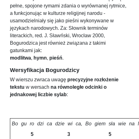
pełne, spojone rymami zdania o wyrównanej rytmice,
a funkcjonując w kulturze religijnej narodu -
usamodzielniały się jako pieśni wykonywane w
językach narodowych. Za: Słownik terminów
literackich, red. J. Sławński, Wrocław 2000,
Bogurodzica jest również związana z takimi
gatunkami jak:
modlitwa
,
hymn
,
pieśń
.
Wersyfikacja Bogurodzicy
W wierszu zwraca uwagę
precyzyjne rozłożenie
tekstu
w wersach
na równoległe odcinki o
jednakowej liczbie sylab
:
Bo
gu
ro
dzi
ca
dzie
wi
ca,
Bo
giem
sła
wie
na
5
3
5