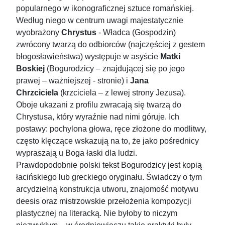
popularnego w ikonograficznej sztuce romańskiej.
Według niego w centrum uwagi majestatycznie
wyobrażony
Chrystus
- Władca (Gospodzin)
zwrócony twarzą do odbiorców (najczęściej z gestem
błogosławieństwa) występuje w asyście
Matki
Boskiej
(Bogurodzicy – znajdującej się po jego
prawej – ważniejszej - stronie) i
Jana
Chrzciciela
(krzciciela – z lewej strony Jezusa).
Oboje ukazani z profilu zwracają się twarzą do
Chrystusa, który wyraźnie nad nimi góruje. Ich
postawy: pochylona głowa, ręce złożone do modlitwy,
często klęczące wskazują na to, że jako pośrednicy
wypraszają u Boga łaski dla ludzi.
Prawdopodobnie polski tekst Bogurodzicy jest kopią
łacińskiego lub greckiego oryginału. Świadczy o tym
arcydzielną konstrukcja utworu, znajomość motywu
deesis oraz mistrzowskie przełożenia kompozycji
plastycznej na literacką. Nie byłoby to niczym