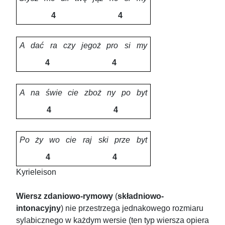
4
4
A
dać
ra
czy
jegoż
pro
si
my
4
4
A
na
świe
cie
zboż
ny
po
byt
4
4
Po
ży
wo
cie
raj
ski
prze
byt
4
4
Kyrieleison
Wiersz zdaniowo-rymowy
(
składniowo-
intonacyjny
) nie przestrzega jednakowego rozmiaru
sylabicznego w każdym wersie (ten typ wiersza opiera