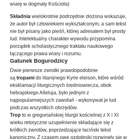
wiarę w dogmaty Kościoła)
Składnia
wielokrotnie podrzędnie złożona wskazuje,
że autor był człowiekiem wykształconym, a sam tekst
nie był pisany jako pieśń, której adresatem był prosty
lud. Intelektualny charakter wywodu przypomina
porządek scholastycznego traktatu naukowego
łączącego prawa wiary i rozumu.
Gatunek Bogurodzicy
Dwie pierwsze zwrotki prawdopodobnie
są
tropami
do litanijnego Kyrie eleison, które wśród
eksklamacji liturgicznych średniowiecza, obok
hebrajskiego Alleluja, było jednym z
najpopularniejszych zawołań - wykonywał je lud
podczas wszystkich obrzędów.
Trop
to w gregoriańskiej liturgii kościelnej z X i XI
wieku retoryczne uzupełnienie składające się z
krótkich zwrotów, poprzedzające łaciński tekst
kanoniczny. Z czasem owe ozdobniki rozwinęły się w