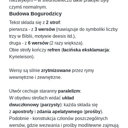
niezwykłym – w średniowieczu takie praktyki były
czymś normalnym.
Budowa Bogurodzicy
Tekst składa się z
2 strof
:
pierwsza - z
3 wersów
(nawiązuje do symboliki liczby
trzy w Biblii, motywie deesis itd.),
druga - z
6 wersów
(2 razy większa).
Obie strofy kończy
refren
(
łacińska eksklamacja
:
Kyrieleison).
Wersy są silnie
zrytmizowane
przez rymy
wewnętrzne i zewnętrzne.
Utwór cechuje staranny
paralelizm
:
W obydwu strofach widać
układ
dwuczłonowy
(
parzysty
): każda składa się
z
apostrofy
i
zdania apelatywnego
(
prośby
).
Podobnie - konstrukcja członów poszczególnych
wersów, gdzie wezwania i prośby modlitewne zajmują