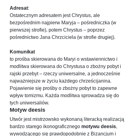
Adresat
:
Ostatecznym adresatem jest Chrystus, ale
bezpośrednim najpierw Maryja – pośredniczka (w
pierwszej strofie), potem Chrystus – poprzez
pośrednictwo Jana Chrzciciela (w strofie drugiej).
Komunikat
to prośba skierowana do Maryi o wstawiennictwo i
modlitwa skierowana do Chrystusa o zbożny pobyt i
rajski przebyt – rzeczy uniwersalne, a jednocześnie
najważniejsze w życiu każdego chrześcijanina.
Pojawienie się prośby o zbożny pobyt to zapewne
wpływ tomizmu. Każda modlitwa sprowadza się do
tych uniwersaliów.
Motyw deesis
Utwór jest mistrzowsko wykonaną literacką realizacją
bardzo starego ikonograficznego
motywu deesis
,
wywodzącego się prawdopodobnie z Bizancjum i