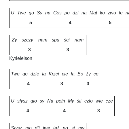
U
Twe
go
Sy
na
Gos
po
dzi
na
Mat
ko
zwo
le
n
5
4
5
Zy
szczy
nam
spu
ści
nam
3
3
Kyrieleison
Twe
go
dzie
la
Krzci
cie
la
Bo
ży
ce
4
3
3
U
słysz
gło
sy
Na
pełń
My
śli
czło
wie
cze
4
4
3
Słysz
mo
dli
twę
jąż
no
si
my