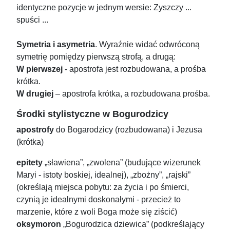
identyczne pozycje w jednym wersie: Zyszczy ...
spuści ...
Symetria i asymetria
. Wyraźnie widać odwróconą
symetrię pomiędzy pierwszą strofą, a drugą:
W pierwszej
- apostrofa jest rozbudowana, a prośba
krótka.
W drugiej
– apostrofa krótka, a rozbudowana prośba.
Środki stylistyczne w Bogurodzicy
apostrofy
do Bogarodzicy (rozbudowana) i Jezusa
(krótka)
epitety
„sławiena”, „zwolena” (budujące wizerunek
Maryi - istoty boskiej, idealnej), „zbożny”, „rajski”
(określają miejsca pobytu: za życia i po śmierci,
czynią je idealnymi doskonałymi - przecież to
marzenie, które z woli Boga może się ziścić)
oksymoron
„Bogurodzica dziewica” (podkreślający