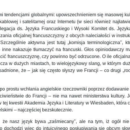
i tendencjami globalnymi: upowszechnieniem się masowej kultur
kablowej i satelitarnej oraz Internetu (w sieci również najła
legacja ds. Języka Francuskiego i Wysoki Komitet ds. Języka 
ania oficjalnej francuszczyzny z obcych naleciałości w instr
zczególnie aktywna jest tutaj „komisja terminologiczna", k
o inne nakazuje tłumaczyć na francuski. Głos opiniodawczy m
ć francuszczyznę, czy powinno być odrzucone. O ile oficjalna
cza w dużych miastach, to wielojęzykowy slang, w którym duży
adnione, że – jak się często słyszy we Francji – co drugi „r
– po prostu wchłania angielskie rzeczowniki poprzez dodawanie
iwieństwie do Francji – nie ma nawet ministerstwa kultury. 
tej kwestii Akademia Języka i Literatury w Wiesbaden, która c
skimi – najczęściej bezskutecznie.
, że nasz język bywa „zaśmiecany", ale na tym, iż ogół nie
sto dochodzi więc do intuicyjnego posługiwania się obcym sł