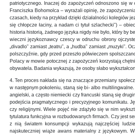
patriotycznego. Inaczej do zapożyczeń odnoszono się w
Franciszka Bohomolca – wyrażali opinię, że zapożyczenia
czasach, kiedy na przykład dzięki działalności kolegiów j
się chłopcze łaciny, a nadam ci tytuł szlachecki") – ob
historia historią, żadnego języka nigdy nie było, który by
wieczni językoznawcy czescy w odruchu obrony ojczyste
„divadlo" zamiast „teatru", a „hudba" zamiast „muzyki".
polszczyźnie, gdy przed przeszło półwieczem spolszczano 
Polacy w mowie potocznej z zapożyczeń korzystają chętnie
obywatela. Badania wykazują, że osoby słabo wykształcone
4. Ten proces nakłada się na znaczące przemiany społeczn
w następnym pokoleniu, staną się bi- albo multilingwaln
angielski, a często niemiecki czy francuski staną się dr
podejścia pragmatycznego i precyzyjnego komunikatu. Ję
czy religijnymi. Wiele pojęć nie zdążyło się w nim wyksz
tytulatura funkcyjna w rozbudowanych firmach. Czy jest
z nią światem konsumpcji wykazują najczęściej ludzi
najskuteczniej wiąże awans materialny z językowym. W o