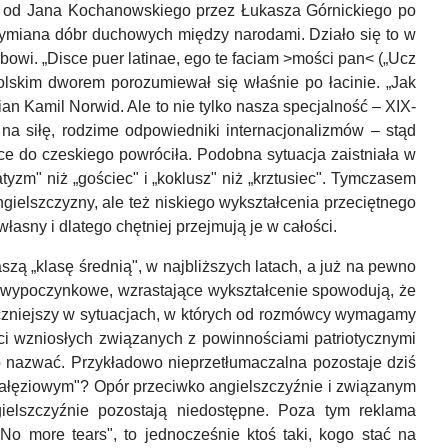
 – od Jana Kochanowskiego przez Łukasza Górnickiego po
 wymiana dóbr duchowych między narodami. Działo się to w
bowi. „Disce puer latinae, ego te faciam >mości pan< („Ucz
polskim dworem porozumiewał się właśnie po łacinie. „Jak
ian Kamil Norwid. Ale to nie tylko nasza specjalność – XIX-
a siłę, rodzime odpowiedniki internacjonalizmów – stąd
ce do czeskiego powróciła. Podobna sytuacja zaistniała w
yzm" niż „gościec" i „koklusz" niż „krztusiec". Tymczasem
gielszczyzny, ale też niskiego wykształcenia przeciętnego
asny i dlatego chętniej przejmują je w całości.
zą „klasę średnią", w najbliższych latach, a już na pewno
 i wypoczynkowe, wzrastające wykształcenie spowodują, że
oręczniejszy w sytuacjach, w których od rozmówcy wymagamy
ci wzniosłych związanych z powinnościami patriotycznymi
ało nazwać. Przykładowo nieprzetłumaczalna pozostaje dziś
gałęziowym"? Opór przeciwko angielszczyźnie i związanym
ielszczyźnie pozostają niedostępne. Poza tym reklama
No more tears", to jednocześnie ktoś taki, kogo stać na