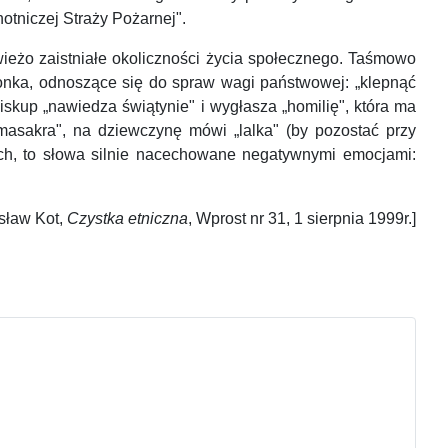
otniczej Straży Pożarnej".
ieżo zaistniałe okoliczności życia społecznego. Taśmowo
zonka, odnoszące się do spraw wagi państwowej: „klepnąć
iskup „nawiedza świątynie" i wygłasza „homilię", która ma
masakra", na dziewczynę mówi „lalka" (by pozostać przy
ych, to słowa silnie nacechowane negatywnymi emocjami:
sław Kot,
Czystka etniczna
, Wprost nr 31, 1 sierpnia 1999r.]