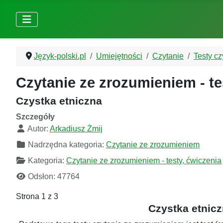
Język-polski.pl
Umiejętności
Czytanie
Testy c
Czytanie ze zrozumieniem - te
Czystka etniczna
Szczegóły
Autor:
Arkadiusz Żmij
Nadrzędna kategoria:
Czytanie ze zrozumieniem
Kategoria:
Czytanie ze zrozumieniem - testy, ćwiczenia
Odsłon: 47764
Strona 1 z 3
Czystka etnicz