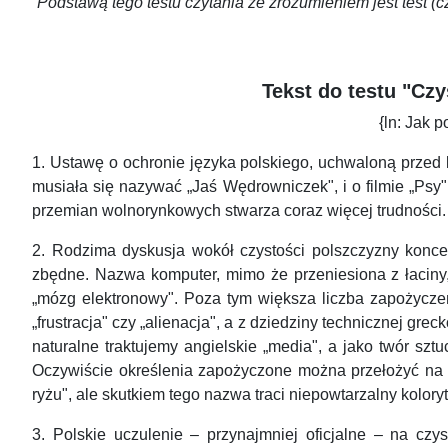
Podstawą tego testu czytania ze zrozumieniem jest test 
Tekst do testu "Czy
{ln: Jak 
1. Ustawę o ochronie języka polskiego, uchwaloną przed 
musiała się nazywać „Jaś Wędrowniczek", i o filmie „Psy
przemian wolnorynkowych stwarza coraz więcej trudności
2. Rodzima dyskusja wokół czystości polszczyzny koncen
zbędne. Nazwa komputer, mimo że przeniesiona z łaciny, 
„mózg elektronowy". Poza tym większa liczba zapożyczeń 
„frustracja" czy „alienacja", a z dziedziny technicznej gre
naturalne traktujemy angielskie „media", a jako twór sz
Oczywiście określenia zapożyczone można przełożyć na p
ryżu", ale skutkiem tego nazwa traci niepowtarzalny kolor
3. Polskie uczulenie – przynajmniej oficjalne – na cz