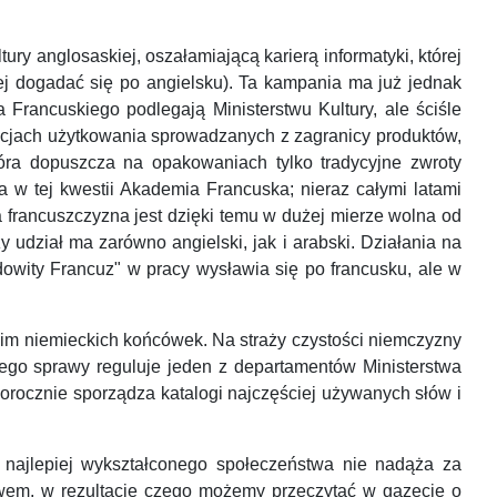
y anglosaskiej, oszałamiającą karierą informatyki, której
twiej dogadać się po angielsku). Ta kampania ma już jednak
Francuskiego podlegają Ministerstwu Kultury, ale ściśle
ukcjach użytkowania sprowadzanych z zagranicy produktów,
tóra dopuszcza na opakowaniach tylko tradycyjne zwroty
a w tej kwestii Akademia Francuska; nieraz całymi latami
 francuszczyzna jest dzięki temu w dużej mierze wolna od
 udział ma zarówno angielski, jak i arabski. Działania na
odowity Francuz" w pracy wysławia się po francusku, ale w
 im niemieckich końcówek. Na straży czystości niemczyzny
Jego sprawy reguluje jeden z departamentów Ministerstwa
orocznie sporządza katalogi najczęściej używanych słów i
 najlepiej wykształconego społeczeństwa nie nadąża za
owem, w rezultacie czego możemy przeczytać w gazecie o