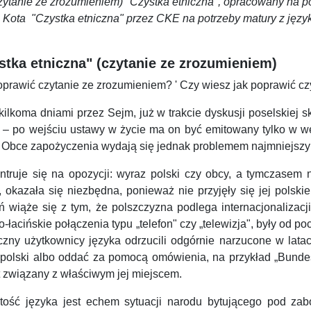
(czytanie ze zrozumieniem) "Czystka etniczna", opracowany na 
Kota "Czystka etniczna" przez CKE na potrzeby matury z języ
stka etniczna" (czytanie ze zrozumieniem)
poprawić czytanie ze zrozumieniem? ' Czy wiesz jak poprawić c
kilkoma dniami przez Sejm, już w trakcie dyskusji poselskiej 
" – po wejściu ustawy w życie ma on być emitowany tylko w w
. Obce zapożyczenia wydają się jednak problemem najmniejsz
truje się na opozycji: wyraz polski czy obcy, a tymczasem n
okazała się niezbędna, ponieważ nie przyjęły się jej polski
wiąże się z tym, że polszczyzna podlega internacjonalizacji
cko-łacińskie połączenia typu „telefon" czy „telewizja", były od
tuczny użytkownicy języka odrzucili odgórnie narzucone w lata
olski albo oddać za pomocą omówienia, na przykład „Bundestag
yt związany z właściwym jej miejscem.
ystość języka jest echem sytuacji narodu bytującego pod za