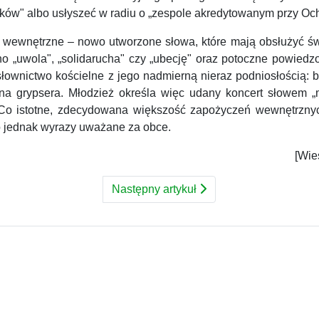
yków" albo usłyszeć w radiu o „zespole akredytowanym przy Och
a wewnętrzne – nowo utworzone słowa, które mają obsłużyć św
no „uwola", „solidarucha" czy „ubecję" oraz potoczne powied
 słownictwo kościelne z jego nadmierną nieraz podniosłością: b
nna grypsera. Młodzież określa więc udany koncert słowem „
". Co istotne, zdecydowana większość zapożyczeń wewnętrzn
o jednak wyrazy uważane za obce.
[Wie
Następny artykuł