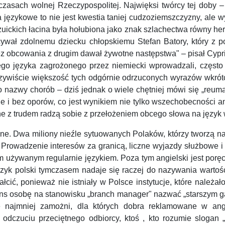
 czasach wolnej Rzeczypospolitej. Najwięksi twórcy tej doby
 językowe to nie jest kwestia taniej cudzoziemszczyzny, ale
ezuickich łacina była hołubiona jako znak szlachectwa równy her
iecywał zdolnemu dziecku chłopskiemu Stefan Batory, który z 
 bez obcowania z drugim dawał żywotne następstwa" – pisał Cypr
go języka zagrożonego przez niemiecki wprowadzali, często n
 Oczywiście większość tych odgórnie odrzuconych wyrazów wkrót
nazwy chorób – dziś jednak o wiele chętniej mówi się „reumat
 i bez oporów, co jest wynikiem nie tylko wszechobecności an
 z trudem radzą sobie z przełożeniem obcego słowa na język wł
e. Dwa miliony nieźle sytuowanych Polaków, którzy tworzą nas
e. Prowadzenie interesów za granicą, liczne wyjazdy służbowe
ugim używanym regularnie językiem. Poza tym angielski jest p
zyk polski tymczasem nadaje się raczej do nazywania wartoś
tałcić, ponieważ nie istniały w Polsce instytucje, które należ
 sens osobę na stanowisku „branch manager" nazwać „starszym 
e najmniej zamożni, dla których dobra reklamowane w ang
dczuciu przeciętnego odbiorcy, ktoś , kto rozumie slogan „