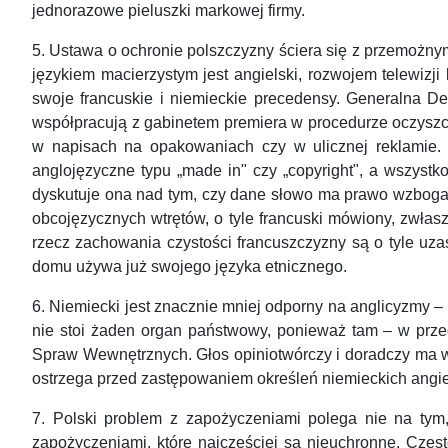
jednorazowe pieluszki markowej firmy.
5. Ustawa o ochronie polszczyzny ściera się z przemożnym
językiem macierzystym jest angielski, rozwojem telewizji 
swoje francuskie i niemieckie precedensy. Generalna De
współpracują z gabinetem premiera w procedurze oczyszcz
w napisach na opakowaniach czy w ulicznej reklamie. S
anglojęzyczne typu „made in" czy „copyright", a wszystk
dyskutuje ona nad tym, czy dane słowo ma prawo wzbogaci
obcojęzycznych wtrętów, o tyle francuski mówiony, zwłasz
rzecz zachowania czystości francuszczyzny są o tyle uzas
domu używa już swojego języka etnicznego.
6. Niemiecki jest znacznie mniej odporny na anglicyzmy 
nie stoi żaden organ państwowy, ponieważ tam – w przec
Spraw Wewnętrznych. Głos opiniotwórczy i doradczy ma w 
ostrzega przed zastępowaniem określeń niemieckich angiel
7. Polski problem z zapożyczeniami polega nie na tym
zapożyczeniami, które najczęściej są nieuchronne. Czę