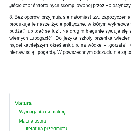
„liście ofiar śmiertelnych skompilowanej przez Palestyńcz
8. Bez oporów przyjmują się natomiast tzw. zapożyczeni
produkuje je nasze życie polityczne, w którym wykreowa
budżet" lub „dać se luz". Na drugim biegunie sytuuje się
wiernych „ubogacić". Do języka szkoły przenika więzie
najdelikatniejszym określeniu), a na wódkę – „gorzała
nienawiścią i pogardą. W powszechnym odczuciu nie są t
Matura
Wymagania na maturę
Matura ustna
Literatura przedmiotu