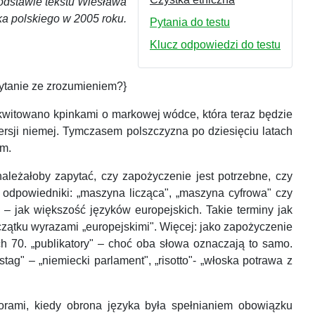
podstawie tekstu Wiesława
ka polskiego w 2005 roku.
Pytania do testu
Klucz odpowiedzi do testu
zytanie ze zrozumieniem?}
skwitowano kpinkami o markowej wódce, która teraz będzie
ersji niemej. Tymczasem polszczyzna po dziesięciu latach
ym.
ależałoby zapytać, czy zapożyczenie jest potrzebne, czy
e odpowiedniki: „maszyna licząca", „maszyna cyfrowa" czy
 – jak większość języków europejskich. Takie terminy jak
 początku wyrazami „europejskimi". Więcej: jako zapożyczenie
ch 70. „publikatory" – choć oba słowa oznaczają to samo.
" – „niemiecki parlament", „risotto"- „włoska potrawa z
borami, kiedy obrona języka była spełnianiem obowiązku