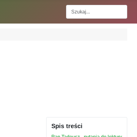
Szukaj
Spis treści
Pan Tadeusz - pytania do lektury