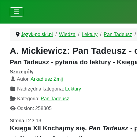
Język-polski.pl
Wiedza
Lektury
Pan Tadeusz
A. Mickiewicz: Pan Tadeusz - 
Pan Tadeusz - pytania do lektury - Księg
Szczegóły
Autor:
Arkadiusz Żmij
Nadrzędna kategoria:
Lektury
Kategoria:
Pan Tadeusz
Odsłon: 258305
Strona 12 z 13
Księga XII Kochajmy się.
Pan Tadeusz
- 