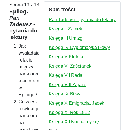
Strona 13 z 13
Spis treści
Epilog.
Pan
Pan Tadeusz - pytania do lektury
Tadeusz
-
Księga II Zamek
pytania do
lektury
Księga III Umizgi
Jak
Księga IV Dyplomatyka i łowy
wygladają
Księga V Kłótnia
relacje
Księga VI Zaścianek
między
narratorem
Księga VII Rada
a autorem
Księga VIII Zajazd
w
Księga IX Bitwa
Epilogu?
Co wiesz
Księga X Emigracja. Jacek
o sytuacji
Księga XI Rok 1812
narratora
Księga XII Kochajmy się
na
podstawie