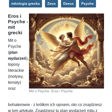
mitologia grecka
Zeus
Dzeus
Psyche
Eros i
Psyche -
mit
grecki
Mit o
Psyche
(
plan
wydarzeń
),
toposy
literackie
(motywy,
tematy)
oraz
Mit o Psyche. Eros i Psyche
bohaterowie - z krótkim ich opisem, oto co znajdziesz
w tym artykule. Znajdziesz tu plan wydarzeń mitu z