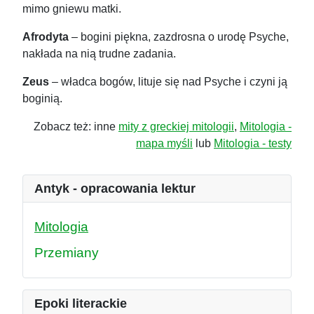
mimo gniewu matki.
Afrodyta
– bogini piękna, zazdrosna o urodę Psyche,
nakłada na nią trudne zadania.
Zeus
– władca bogów, lituje się nad Psyche i czyni ją
boginią.
Zobacz też: inne
mity z greckiej mitologii
,
Mitologia -
mapa myśli
lub
Mitologia - testy
Antyk - opracowania lektur
Mitologia
Przemiany
Epoki literackie