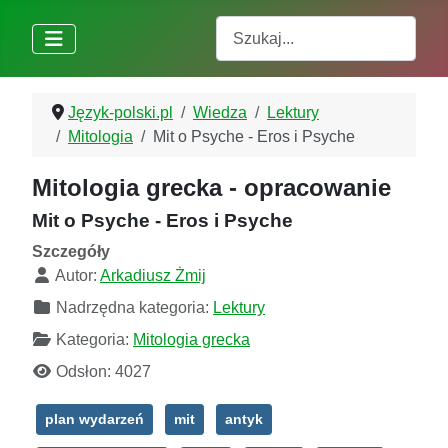
Szukaj
Język-polski.pl
Wiedza
Lektury
Mitologia
Mit o Psyche - Eros i Psyche
Mitologia grecka - opracowanie
Mit o Psyche - Eros i Psyche
Szczegóły
Autor:
Arkadiusz Żmij
Nadrzędna kategoria:
Lektury
Kategoria:
Mitologia grecka
Odsłon: 4027
plan wydarzeń
mit
antyk