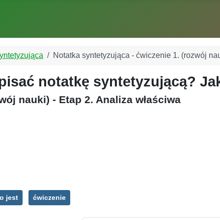
yntetyzująca
Notatka syntetyzująca - ćwiczenie 1. (rozwój nau
apisać notatkę syntetyzującą? J
wój nauki) - Etap 2. Analiza właściwa
o jest
ćwiczenie