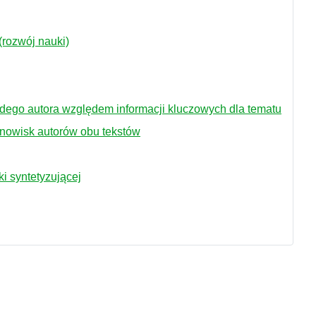
(rozwój nauki)
żdego autora względem informacji kluczowych dla tematu
anowisk autorów obu tekstów
j
i syntetyzującej