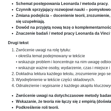
Schemat postępowania Leonarda / metoda pracy.
Czynnik sprzyjający rozwojowi nauki – pomysłowo
Zmiana podejścia – docenienie teorii, zrozumienie, 
się uzupełniają.
Dowód na przyjętą nową tezę o komplementarności te
Znaczenie badań / metod pracy Leonarda da Vinci
Drugi tekst
Zwrócenie uwagi na rolę tytułu:
• określa temat podejmowany w tekście
• wskazuje problem i koncentruje na nim uwagę odbio
• wskazuje ważne osoby, wydarzenie, czas i miejsce i
Dokładna lektura każdego tekstu, zrozumienie jego s
Wyodrębnienie w tekście części składowych.
Odnalezienie i wypisanie z każdego akapitu kluczowyc
Zwrócenie uwagi na dotychczasowe metody bada
Wskazanie, że teoria nie łączy się z empirią (dośw
Podkreślenie roli teorii.