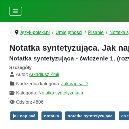
Język-polski.pl
Umiejętności
Pisanie
Notatka s
Notatka syntetyzująca. Jak n
Notatka syntetyzująca - ćwiczenie 1. (roz
Szczegóły
Autor:
Arkadiusz Żmij
Nadrzędna kategoria:
Jak napisać?
Kategoria:
Notatka syntetyzująca
Odsłon: 4806
jak napisać
notatka
notatka sytntetyzująca
co t