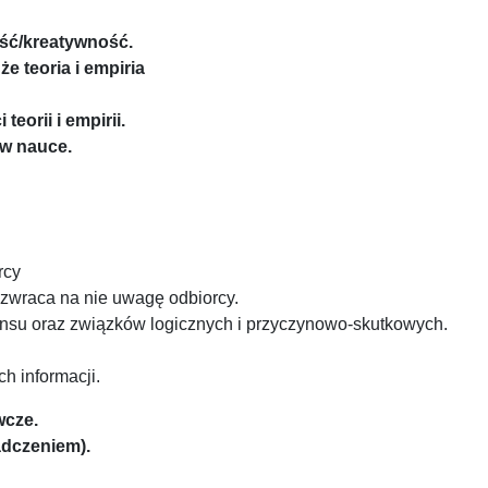
ść/kreatywność.
że teoria i empiria
orii i empirii.
 w nauce.
rcy
 zwraca na nie uwagę odbiorcy.
ensu oraz związków logicznych i przyczynowo-skutkowych.
h informacji.
wcze.
iadczeniem).