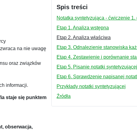
Spis treści
Notatka syntetyzująca - ćwiczenie 1. 
Etap 1. Analiza wstępna
Etap 2. Analiza właściwa
rcy
Etap 3. Odnalezienie stanowiska ka
i zwraca na nie uwagę
Etap 4. Zestawienie i porównanie st
ensu oraz związków
Etap 5. Pisanie notatki syntetyzujące
Etap 6. Sprawdzenie napisanej notatk
h informacji.
Przykłady notatki syntetyzującej
Źródła
ia staje się punktem
t, obserwacja,