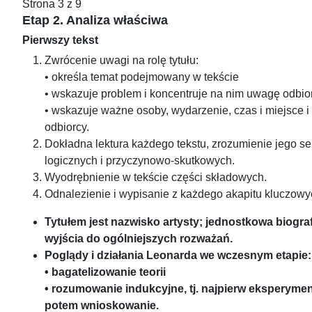
Strona 3 z 9
Etap 2. Analiza właściwa
Pierwszy tekst
Zwrócenie uwagi na rolę tytułu:
• określa temat podejmowany w tekście
• wskazuje problem i koncentruje na nim uwagę odbio
• wskazuje ważne osoby, wydarzenie, czas i miejsce 
odbiorcy.
Dokładna lektura każdego tekstu, zrozumienie jego s
logicznych i przyczynowo-skutkowych.
Wyodrębnienie w tekście części składowych.
Odnalezienie i wypisanie z każdego akapitu kluczowyc
Tytułem jest nazwisko artysty; jednostkowa biograf
wyjścia do ogólniejszych rozważań.
Poglądy i działania Leonarda we wczesnym etapie:
• bagatelizowanie teorii
• rozumowanie indukcyjne, tj. najpierw eksperymen
potem wnioskowanie.