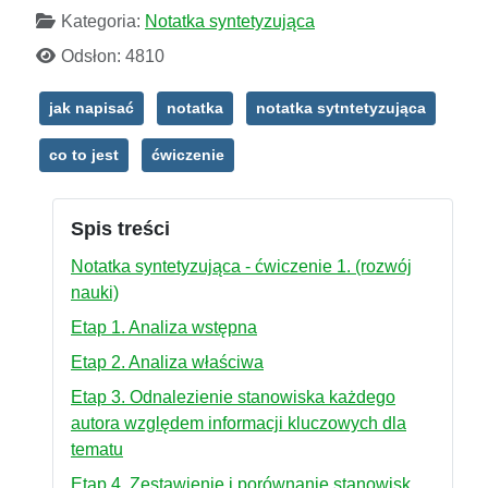
Kategoria:
Notatka syntetyzująca
Odsłon: 4810
jak napisać
notatka
notatka sytntetyzująca
co to jest
ćwiczenie
Spis treści
Notatka syntetyzująca - ćwiczenie 1. (rozwój
nauki)
Etap 1. Analiza wstępna
Etap 2. Analiza właściwa
Etap 3. Odnalezienie stanowiska każdego
autora względem informacji kluczowych dla
tematu
Etap 4. Zestawienie i porównanie stanowisk