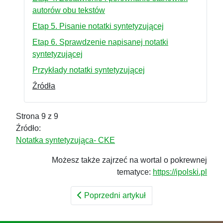
autorów obu tekstów
Etap 5. Pisanie notatki syntetyzującej
Etap 6. Sprawdzenie napisanej notatki
syntetyzującej
Przykłady notatki syntetyzującej
Źródła
Strona 9 z 9
Źródło:
Notatka syntetyzująca- CKE
Możesz także zajrzeć na wortal o pokrewnej
tematyce:
https://ipolski.pl
Poprzedni artykuł