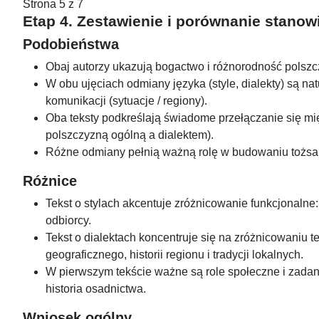
Strona 5 z 7
Etap 4. Zestawienie i porównanie stanow
Podobieństwa
Obaj autorzy ukazują bogactwo i różnorodność polszc
W obu ujęciach odmiany języka (style, dialekty) są n
komunikacji (sytuacje / regiony).
Oba teksty podkreślają świadome przełączanie się mi
polszczyzną ogólną a dialektem).
Różne odmiany pełnią ważną rolę w budowaniu tożsamo
Różnice
Tekst o stylach akcentuje zróżnicowanie funkcjonalne:
odbiorcy.
Tekst o dialektach koncentruje się na zróżnicowaniu t
geograficznego, historii regionu i tradycji lokalnych.
W pierwszym tekście ważne są role społeczne i zadan
historia osadnictwa.
Wniosek ogólny