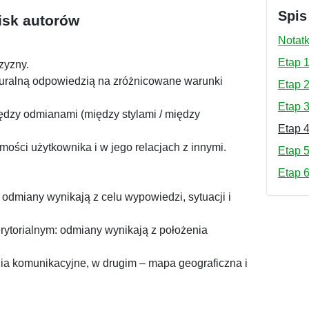
Spis
isk autorów
Notatk
Etap 1
zyzny.
aturalną odpowiedzią na zróżnicowane warunki
Etap 2
Etap 
ędzy odmianami (między stylami / między
Etap 4
ści użytkownika i w jego relacjach z innymi.
Etap 5
Etap 6
 odmiany wynikają z celu wypowiedzi, sytuacji i
erytorialnym: odmiany wynikają z położenia
ia komunikacyjne, w drugim – mapa geograficzna i