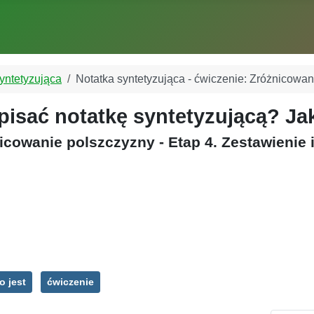
yntetyzująca
Notatka syntetyzująca - ćwiczenie: Zróżnicowa
apisać notatkę syntetyzującą? J
nicowanie polszczyzny - Etap 4. Zestawienie
o jest
ćwiczenie