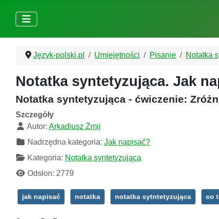
Język-polski.pl
Umiejętności
Pisanie
Notatka s
Notatka syntetyzująca. Jak n
Notatka syntetyzująca - ćwiczenie: Zróż
Szczegóły
Autor:
Arkadiusz Żmij
Nadrzędna kategoria:
Jak napisać?
Kategoria:
Notatka syntetyzująca
Odsłon: 2779
jak napisać
notatka
notatka sytntetyzująca
co t