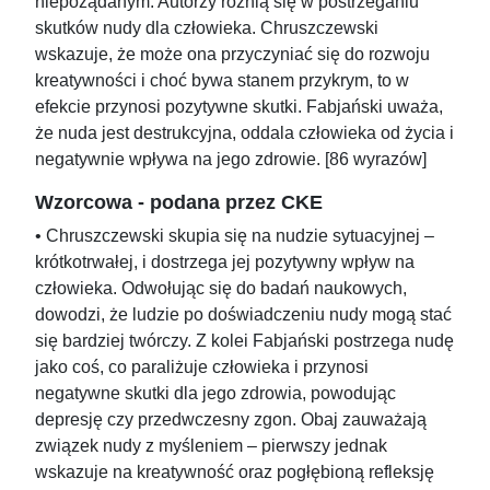
niepożądanym. Autorzy różnią się w postrzeganiu
skutków nudy dla człowieka. Chruszczewski
wskazuje, że może ona przyczyniać się do rozwoju
kreatywności i choć bywa stanem przykrym, to w
efekcie przynosi pozytywne skutki. Fabjański uważa,
że nuda jest destrukcyjna, oddala człowieka od życia i
negatywnie wpływa na jego zdrowie. [86 wyrazów]
Wzorcowa - podana przez CKE
• Chruszczewski skupia się na nudzie sytuacyjnej –
krótkotrwałej, i dostrzega jej pozytywny wpływ na
człowieka. Odwołując się do badań naukowych,
dowodzi, że ludzie po doświadczeniu nudy mogą stać
się bardziej twórczy. Z kolei Fabjański postrzega nudę
jako coś, co paraliżuje człowieka i przynosi
negatywne skutki dla jego zdrowia, powodując
depresję czy przedwczesny zgon. Obaj zauważają
związek nudy z myśleniem – pierwszy jednak
wskazuje na kreatywność oraz pogłębioną refleksję