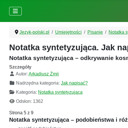
Język-polski.pl
Umiejętności
Pisanie
Notatka s
Notatka syntetyzująca. Jak n
Notatka syntetyzująca – odkrywanie kos
Szczegóły
Autor:
Arkadiusz Żmij
Nadrzędna kategoria:
Jak napisać?
Kategoria:
Notatka syntetyzująca
Odsłon: 1362
Strona 5 z 9
Notatka syntetyzująca – podobieństwa i róż