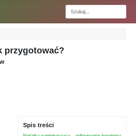
Szukaj
ak przygotować?
ów
Spis treści
Notatka syntetyzująca – odkrywanie kosmosu