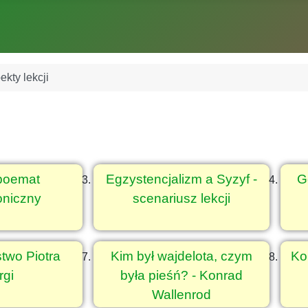
kty lekcji
 poemat
Egzystencjalizm a Syzyf -
G
niczny
scenariusz lekcji
two Piotra
Kim był wajdelota, czym
Ko
rgi
była pieśń? - Konrad
Wallenrod