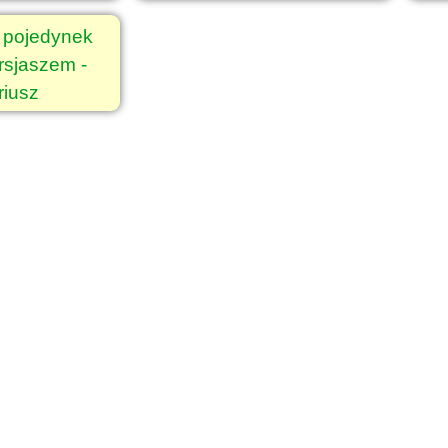
y pojedynek
rsjaszem -
riusz