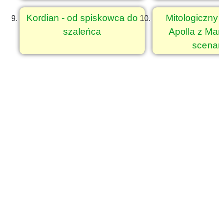
Kordian - od spiskowca do
Mitologiczn
szaleńca
Apolla z Ma
scena