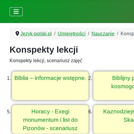
Język-polski.pl
Umiejętności
Nauczanie
Konspe
Konspekty lekcji
Konspekty lekcji, scenariusz zajęć
Biblia – informacje wstępne.
Biblijny
kosmogo
Horacy - Exegi
Kaznodziejs
monumentum i list do
Ska
Pizonów - scenariusz